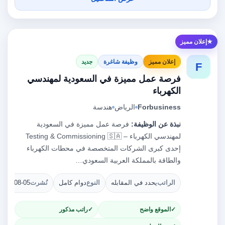
إعلان مميز
إعلان مميز
وظيفة شاغرة
جديد
F
فرصة عمل مميزة في السعودية لمهندسي
الكهرباء
Forbusiness
الرياض
هندسة
نبذة عن الوظيفة:
فرصة عمل مميزة في السعودية
لمهندسي الكهرباء – Testing & Commissioning 🇸🇦
إحدى كبرى الشركات المتخصصة في محطات الكهرباء
والطاقة بالمملكة العربية السعودي…
الراتب
يحدد في المقابله
النوع
دوام كامل
نُشرت
2026-08-05
الموقع واضح
راتب مذكور