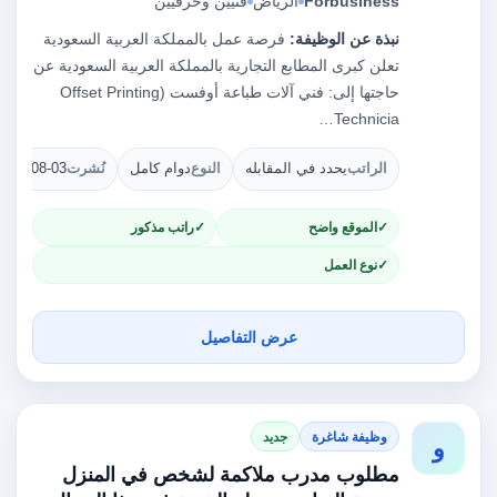
Forbusiness
الرياض
فنيين وحرفيين
نبذة عن الوظيفة:
فرصة عمل بالمملكة العربية السعودية
تعلن كبرى المطابع التجارية بالمملكة العربية السعودية عن
حاجتها إلى: فني آلات طباعة أوفست (Offset Printing
Technicia…
الراتب
يحدد في المقابله
النوع
دوام كامل
نُشرت
2026-08-03
الموقع واضح
راتب مذكور
نوع العمل
عرض التفاصيل
وظيفة شاغرة
جديد
و
مطلوب مدرب ملاكمة لشخص في المنزل