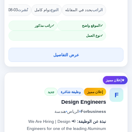
الراتب
يحدد في المقابله
النوع
دوام كامل
نُشرت
2026-08-03
الموقع واضح
راتب مذكور
نوع العمل
عرض التفاصيل
إعلان مميز
إعلان مميز
وظيفة شاغرة
جديد
F
Design Engineers
Forbusiness
الرياض
هندسة
نبذة عن الوظيفة:
📢 We Are Hiring | Design
Engineers for one of the leading Aluminum