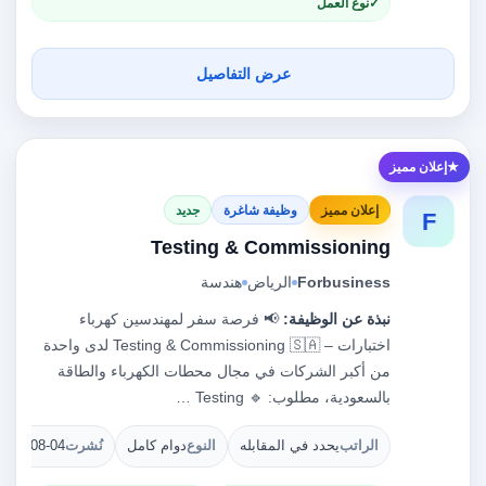
نوع العمل
عرض التفاصيل
إعلان مميز
إعلان مميز
وظيفة شاغرة
جديد
F
Testing & Commissioning
Forbusiness
الرياض
هندسة
نبذة عن الوظيفة:
📢 فرصة سفر لمهندسين كهرباء
اختبارات – Testing & Commissioning 🇸🇦 لدى واحدة
من أكبر الشركات في مجال محطات الكهرباء والطاقة
بالسعودية، مطلوب: 🔹 Testing …
الراتب
يحدد في المقابله
النوع
دوام كامل
نُشرت
2026-08-04