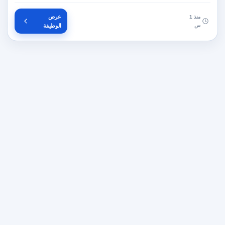
عرض
منذ 1
س
الوظيفة