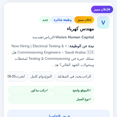
إعلان مميز
إعلان مميز
وظيفة شاغرة
جديد
V
مهندس كهرباء
Vision Human Capital
الرياض
هندسة
نبذة عن الوظيفة:
⚡ Now Hiring | Electrical Testing &
Commissioning Engineers – Saudi Arabia 🇸🇦 هل
تمتلك خبرة في Testing & Commissioning لمحطات
ومحولات الجهد العالي؟ هذ…
الراتب
يحدد في المقابلة
النوع
دوام كامل
نُشرت
2026-08-05
الموقع واضح
راتب مذكور
نوع العمل
عرض التفاصيل