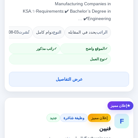
Manufacturing Companies in
KSA.✨Requirements:✔️ Bachelor’s Degree in
Engineering✔️ …
الراتب
يحدد في المقابله
النوع
دوام كامل
نُشرت
2026-08-03
الموقع واضح
راتب مذكور
نوع العمل
عرض التفاصيل
إعلان مميز
إعلان مميز
وظيفة شاغرة
جديد
F
فنيين