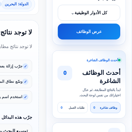
الدولة: البحرين
⌄
كل الأدوار الوظيفية
لا توجد نتائج
عرض الوظائف
لا توجد نتائج مطا
أحدث الوظائف الشاغرة
جرّب إزالة بعض
أحدث الوظائف
0
الشاغرة
وسّع نطاق المد
ابدأ بالنتائج المطابقة، ثم عدّل
اختياراتك من نفس لوحة البحث.
استخدم اسم و
0
0
وظائف شاغرة
طلبات العمل
جرّب هذه البدائل
توسيع البحث بد