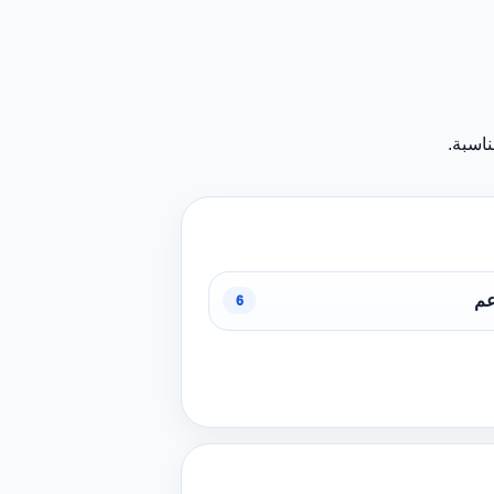
اسبة.
عم
6