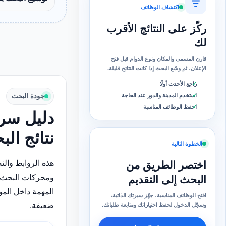
اكتشاف الوظائف
ركّز على النتائج الأقرب
لك
قارن المسمى والمكان ونوع الدوام قبل فتح
الإعلان، ثم وسّع البحث إذا كانت النتائج قليلة.
راجع الأحدث أولًا
استخدم المدينة والدور عند الحاجة
جودة البحث
احفظ الوظائف المناسبة
دليل سري
نتائج ال
الخطوة التالية
هذه الروابط وال
اختصر الطريق من
ومحركات البحث 
البحث إلى التقديم
المهمة داخل الم
افتح الوظائف المناسبة، جهّز سيرتك الذاتية،
ضعيفة.
وسجّل الدخول لحفظ اختياراتك ومتابعة طلباتك.