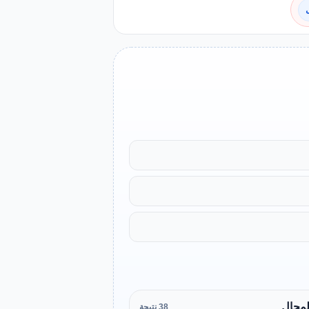
لمجال
38 نتيجة