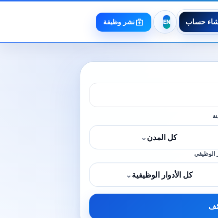
شاء حساب
نشر وظيفة
نة
كل المدن
⌄
 الوظيفي
كل الأدوار الوظيفية
⌄
ئف