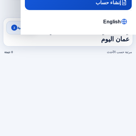
إنشاء حساب
×
×
×
عمان
برمجة وتطوير برمجيات
332
مسح الكل
English
نتائج البحث
تصفية
3
وظائف موظف خدمة عملاء في
عمان اليوم
مرتبة حسب الأحدث
0 نتيجة