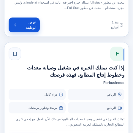
نبحث عن مطور full stack يمتلك خبرة احترافية عالية في استخدام claude ai، وليس
مجرد استخدام ...نبحث عن مطور Full Stac…
عرض
منذ 1
أسابيع
الوظيفة
F
إذا كنت تمتلك الخبرة في تشغيل وصيانة معدات
وخطوط إنتاج المطابع، فهذه فرصتك
Forbusiness
الرياض
دوام كامل
الرياض
برمجة وتطوير برمجيات
تمتلك الخبرة في تشغيل وصيانة معدات المطابع؟ فرصتك الآن للعمل مع إحدى كبرى
المطابع التجارية بالمملكة العربية السعودي…