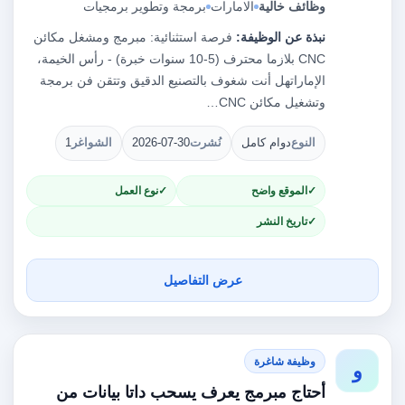
وظائف خالية
الامارات
برمجة وتطوير برمجيات
نبذة عن الوظيفة:
فرصة استثنائية: مبرمج ومشغل مكائن
CNC بلازما محترف (5-10 سنوات خبرة) - رأس الخيمة،
الإماراتهل أنت شغوف بالتصنيع الدقيق وتتقن فن برمجة
وتشغيل مكائن CNC…
النوع
دوام كامل
نُشرت
2026-07-30
الشواغر
1
الموقع واضح
نوع العمل
تاريخ النشر
عرض التفاصيل
وظيفة شاغرة
و
أحتاج مبرمج يعرف يسحب داتا بيانات من