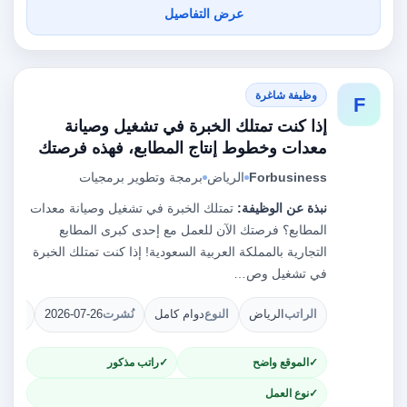
عرض التفاصيل
وظيفة شاغرة
F
إذا كنت تمتلك الخبرة في تشغيل وصيانة
معدات وخطوط إنتاج المطابع، فهذه فرصتك
Forbusiness
الرياض
برمجة وتطوير برمجيات
نبذة عن الوظيفة:
تمتلك الخبرة في تشغيل وصيانة معدات
المطابع؟ فرصتك الآن للعمل مع إحدى كبرى المطابع
التجارية بالمملكة العربية السعودية! إذا كنت تمتلك الخبرة
في تشغيل وص…
الراتب
الرياض
النوع
دوام كامل
نُشرت
2026-07-26
الشوا
الموقع واضح
راتب مذكور
نوع العمل