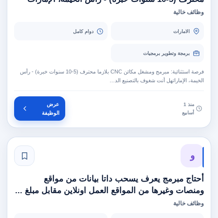
وظائف خالية
الامارات
دوام كامل
برمجة وتطوير برمجيات
فرصة استثنائية: مبرمج ومشغل مكائن CNC بلازما محترف (5-10 سنوات خبرة) - رأس
الخيمة، الإماراتهل أنت شغوف بالتصنيع الد…
عرض
منذ 1
أسابيع
الوظيفة
و
أحتاج مبرمج يعرف يسحب داتا بيانات من مواقع
ومنصات وغيرها من المواقع العمل اونلاين مقابل مبلغ ...
وظائف خالية