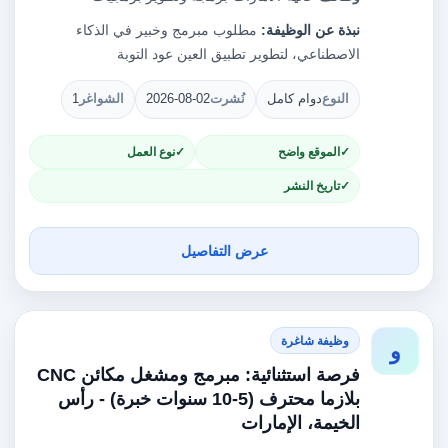
نبذة عن الوظيفة:
مطلوب مبرمج وخبير في الذكاء
الاصطناعي، لتطوير تطبيق العين عود التوبة
النوع
دوام كامل
نُشرت
2026-08-02
الشواغر
1
الموقع واضح
نوع العمل
تاريخ النشر
عرض التفاصيل
وظيفة شاغرة
و
فرصة استثنائية: مبرمج ومشغل مكائن CNC
بلازما محترف (5-10 سنوات خبرة) - رأس
الخيمة، الإمارات