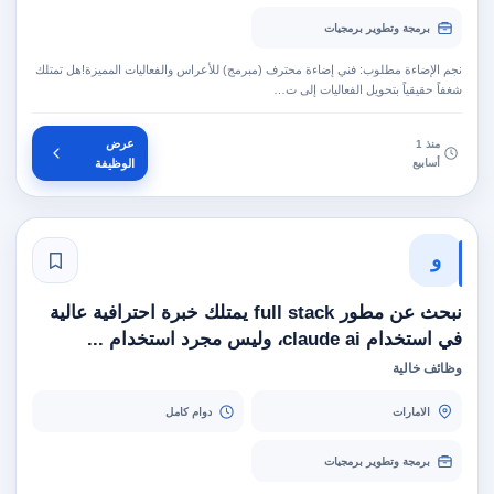
برمجة وتطوير برمجيات
نجم الإضاءة مطلوب: فني إضاءة محترف (مبرمج) للأعراس والفعاليات المميزة!هل تمتلك
شغفاً حقيقياً بتحويل الفعاليات إلى ت…
عرض
منذ 1
أسابيع
الوظيفة
و
نبحث عن مطور full stack يمتلك خبرة احترافية عالية
في استخدام claude ai، وليس مجرد استخدام ...
وظائف خالية
الامارات
دوام كامل
برمجة وتطوير برمجيات