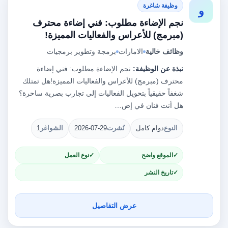
وظيفة شاغرة
و
نجم الإضاءة مطلوب: فني إضاءة محترف
(مبرمج) للأعراس والفعاليات المميزة!
وظائف خالية
الامارات
برمجة وتطوير برمجيات
نبذة عن الوظيفة:
نجم الإضاءة مطلوب: فني إضاءة
محترف (مبرمج) للأعراس والفعاليات المميزة!هل تمتلك
شغفاً حقيقياً بتحويل الفعاليات إلى تجارب بصرية ساحرة؟
هل أنت فنان في إض…
النوع
دوام كامل
نُشرت
2026-07-29
الشواغر
1
الموقع واضح
نوع العمل
تاريخ النشر
عرض التفاصيل