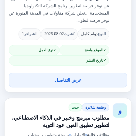
عن توفر فرصة لتطوير برنامج الشركة التكنولوجيا
المستخدمة ...تعلن شركة مقاولات في المدينة المنورة عن
توفر فرصة لتطو…
النوع
دوام كامل
نُشرت
2026-08-02
الشواغر
1
الموقع واضح
نوع العمل
تاريخ النشر
عرض التفاصيل
وظيفة شاغرة
جديد
و
مطلوب مبرمج وخبير في الذكاء الاصطناعي،
لتطوير تطبيق العين عود التوبة
وظائف خالية
الامارات
برمجة وتطوير برمجيات