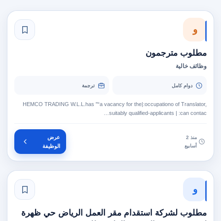
و
مطلوب مترجمون
وظائف خالية
دوام كامل
ترجمة
HEMCO TRADING W.L.L.has "“a vacancy for the|:occupationo of Translator,
suitably qualified-applicants | :can contac…
عرض
منذ 2
أسابيع
الوظيفة
و
مطلوب لشركة استقدام مقر العمل الرياض حي ظهرة