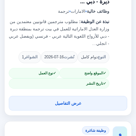
ديرة - دبي ...
وظائف خالية
الامارات
ترجمة
نبذة عن الوظيفة:
مطلوب مترجمين قانونيين معتمدين من
وزارة العدل الاماراتية للعمل في بيت ترجمة بمنطقة ديرة
- دبي للأزواج اللغوية التالية عربي - فرنسي (ويفضل عربي
- انجلي…
النوع
دوام كامل
نُشرت
2026-07-16
الشواغر
1
الموقع واضح
نوع العمل
تاريخ النشر
عرض التفاصيل
وظيفة شاغرة
و