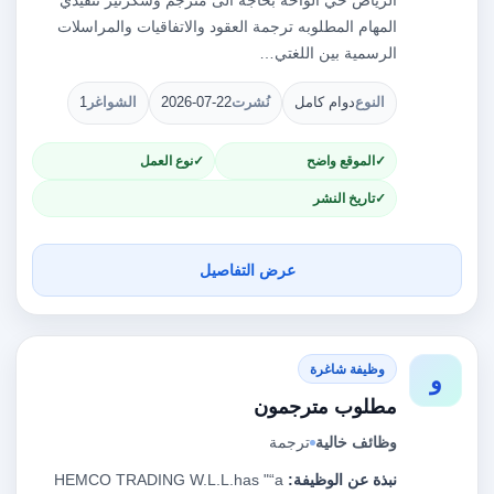
الرياض حي الواحة بحاجة الى مترجم وسكرتير تنفيذي
المهام المطلوبه ترجمة العقود والاتفاقيات والمراسلات
الرسمية بين اللغتي…
النوع
دوام كامل
نُشرت
2026-07-22
الشواغر
1
الموقع واضح
نوع العمل
تاريخ النشر
عرض التفاصيل
وظيفة شاغرة
و
مطلوب مترجمون
وظائف خالية
ترجمة
نبذة عن الوظيفة:
HEMCO TRADING W.L.L.has "“a