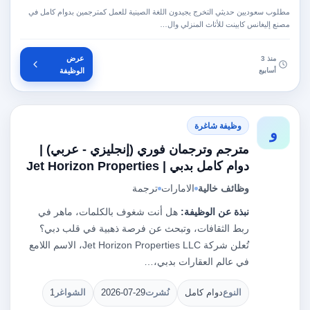
مطلوب سعوديين حديثي التخرج يجيدون اللغة الصينية للعمل كمترجمين بدوام كامل في
مصنع إليغانس كابينت للأثاث المنزلي وال…
عرض
منذ 3
أسابيع
الوظيفة
وظيفة شاغرة
و
مترجم وترجمان فوري (إنجليزي - عربي) |
دوام كامل بدبي | Jet Horizon Properties
وظائف خالية
الامارات
ترجمة
نبذة عن الوظيفة:
هل أنت شغوف بالكلمات، ماهر في
ربط الثقافات، وتبحث عن فرصة ذهبية في قلب دبي؟
تُعلن شركة Jet Horizon Properties LLC، الاسم اللامع
في عالم العقارات بدبي،…
النوع
دوام كامل
نُشرت
2026-07-29
الشواغر
1