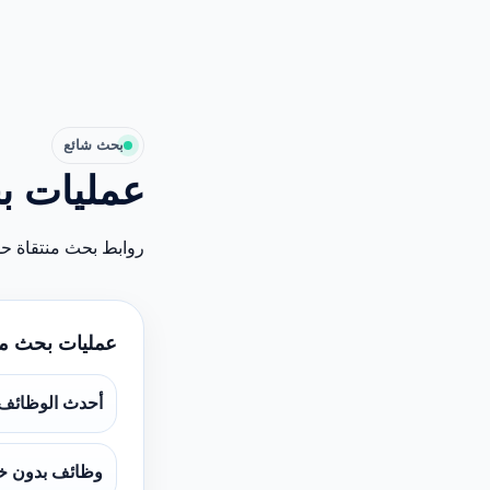
بحث شائع
عمليات ب
روابط بحث منتقاة ح
عمليات بحث م
أحدث الوظائف
وظائف بدون خ