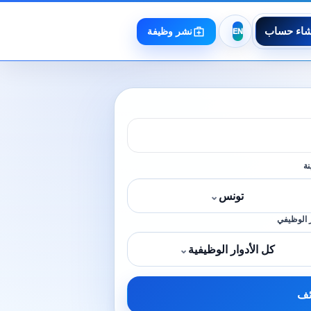
شاء حساب
نشر وظيفة
نة
تونس
⌄
 الوظيفي
كل الأدوار الوظيفية
⌄
ئف