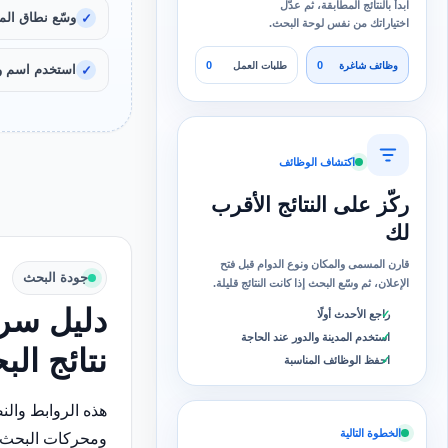
ابدأ بالنتائج المطابقة، ثم عدّل
وسّع نطاق المد
اختياراتك من نفس لوحة البحث.
0
0
وظائف شاغرة
طلبات العمل
استخدم اسم و
اكتشاف الوظائف
ركّز على النتائج الأقرب
لك
قارن المسمى والمكان ونوع الدوام قبل فتح
جودة البحث
الإعلان، ثم وسّع البحث إذا كانت النتائج قليلة.
دليل سري
راجع الأحدث أولًا
استخدم المدينة والدور عند الحاجة
نتائج ال
احفظ الوظائف المناسبة
هذه الروابط وال
الخطوة التالية
ومحركات البحث 