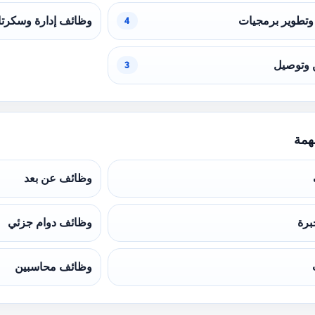
تطوير برمجيات
وظائف إدارة وسكرتا
4
 وتوصيل
3
همة
وظائف عن بعد
برة
وظائف دوام جزئي
وظائف محاسبين