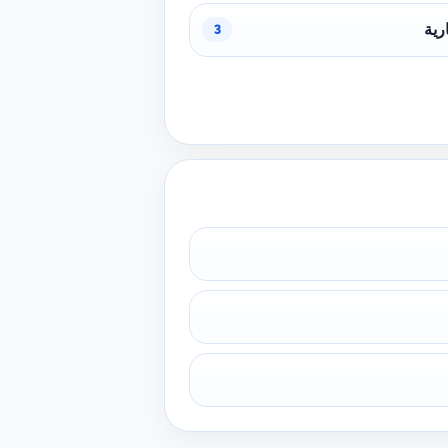
رية
3