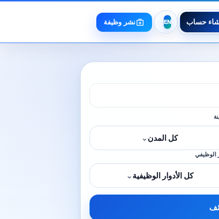
شاء حساب
نشر وظيفة
نة
كل المدن
⌄
 الوظيفي
كل الأدوار الوظيفية
⌄
ئف