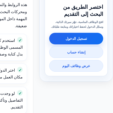
هذه الروابط وال
اختصر الطريق من
ومحركات البحث 
البحث إلى التقديم
المهمة داخل الم
افتح الوظائف المناسبة، جهّز سيرتك الذاتية،
ضعيفة.
وسجّل الدخول لحفظ اختياراتك ومتابعة طلباتك.
تسجيل الدخول
استخدم ك
المسمى الوظيف
إنشاء حساب
بدل كتابة وص
عرض وظائف اليوم
اختر الدول
مكان العمل مهم
لو وجدت و
التفاصيل وتأك
التقديم.