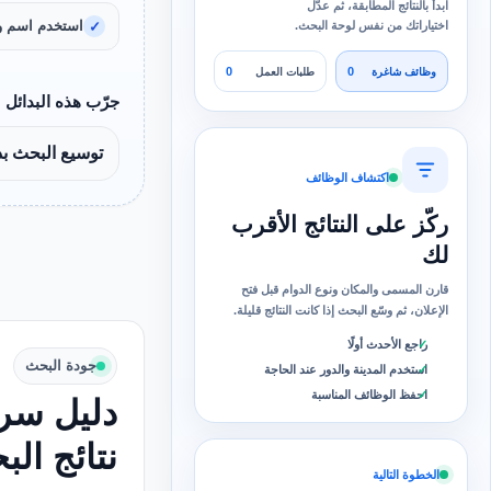
ابدأ بالنتائج المطابقة، ثم عدّل
استخدم اسم و
اختياراتك من نفس لوحة البحث.
0
0
وظائف شاغرة
طلبات العمل
جرّب هذه البدائل
توسيع البحث ب
اكتشاف الوظائف
ركّز على النتائج الأقرب
لك
قارن المسمى والمكان ونوع الدوام قبل فتح
الإعلان، ثم وسّع البحث إذا كانت النتائج قليلة.
راجع الأحدث أولًا
جودة البحث
استخدم المدينة والدور عند الحاجة
احفظ الوظائف المناسبة
دليل سري
نتائج ال
الخطوة التالية