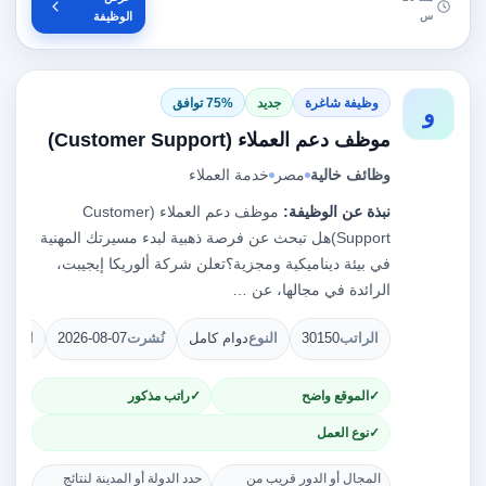
س
الوظيفة
وظيفة شاغرة
جديد
75% توافق
و
موظف دعم العملاء (Customer Support)
وظائف خالية
مصر
خدمة العملاء
نبذة عن الوظيفة:
موظف دعم العملاء (Customer
Support)هل تبحث عن فرصة ذهبية لبدء مسيرتك المهنية
في بيئة ديناميكية ومجزية؟تعلن شركة ألوريكا إيجيبت،
الرائدة في مجالها، عن …
الراتب
30150
النوع
دوام كامل
نُشرت
2026-08-07
الشوا
الموقع واضح
راتب مذكور
نوع العمل
المجال أو الدور قريب من
حدد الدولة أو المدينة لنتائج