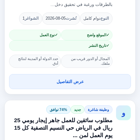
بالطرقات ورغبة في تحقيق دخل…
النوع
دوام كامل
نُشرت
2026-08-05
الشواغر
1
الموقع واضح
نوع العمل
تاريخ النشر
المجال أو الدور قريب من
حدد الدولة أو المدينة لنتائج
ملفك.
أدق.
عرض التفاصيل
وظيفة شاغرة
جديد
74% توافق
و
مطلوب سائقين للعمل جاهر إيجار يومي 25
ريال في الرياض حي النسيم التصفية كل 15
يوم العمل لمن ...