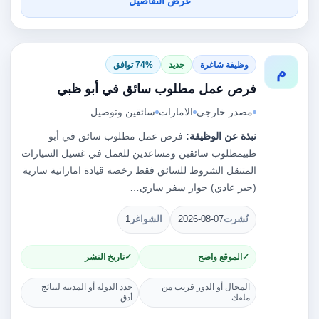
عرض التفاصيل
وظيفة شاغرة
جديد
74% توافق
م
فرص عمل مطلوب سائق في أبو ظبي
مصدر خارجي
الامارات
سائقين وتوصيل
نبذة عن الوظيفة:
فرص عمل مطلوب سائق في أبو
ظبيمطلوب سائقين ومساعدين للعمل في غسيل السيارات
المتنقل الشروط للسائق فقط رخصة قيادة اماراتية سارية
(جير عادي) جواز سفر ساري…
نُشرت
2026-08-07
الشواغر
1
الموقع واضح
تاريخ النشر
المجال أو الدور قريب من
حدد الدولة أو المدينة لنتائج
ملفك.
أدق.