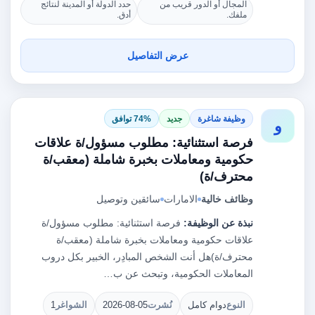
المجال أو الدور قريب من
حدد الدولة أو المدينة لنتائج
ملفك.
أدق.
عرض التفاصيل
وظيفة شاغرة
جديد
74% توافق
و
فرصة استثنائية: مطلوب مسؤول/ة علاقات
حكومية ومعاملات بخبرة شاملة (معقب/ة
محترف/ة)
وظائف خالية
الامارات
سائقين وتوصيل
نبذة عن الوظيفة:
فرصة استثنائية: مطلوب مسؤول/ة
علاقات حكومية ومعاملات بخبرة شاملة (معقب/ة
محترف/ة)هل أنت الشخص المبادِر، الخبير بكل دروب
المعاملات الحكومية، وتبحث عن ب…
النوع
دوام كامل
نُشرت
2026-08-05
الشواغر
1