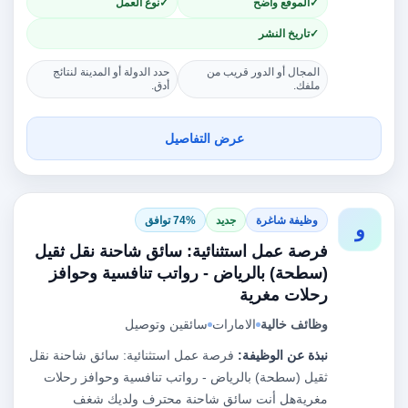
الموقع واضح
نوع العمل
تاريخ النشر
المجال أو الدور قريب من
حدد الدولة أو المدينة لنتائج
ملفك.
أدق.
عرض التفاصيل
وظيفة شاغرة
جديد
74% توافق
و
فرصة عمل استثنائية: سائق شاحنة نقل ثقيل
(سطحة) بالرياض - رواتب تنافسية وحوافز
رحلات مغرية
وظائف خالية
الامارات
سائقين وتوصيل
نبذة عن الوظيفة:
فرصة عمل استثنائية: سائق شاحنة نقل
ثقيل (سطحة) بالرياض - رواتب تنافسية وحوافز رحلات
مغريةهل أنت سائق شاحنة محترف ولديك شغف