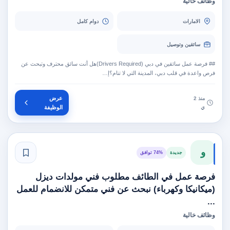
وظائف خالية
الامارات
دوام كامل
سائقين وتوصيل
## فرصة عمل سائقين في دبي (Drivers Required)هل أنت سائق محترف وتبحث عن
فرص واعدة في قلب دبي، المدينة التي لا تنام؟إ…
عرض
منذ 2
ي
الوظيفة
و
جديدة
74% توافق
فرصة عمل في الطائف مطلوب فني مولدات ديزل
(ميكانيكا وكهرباء) نبحث عن فني متمكن للانضمام للعمل
...
وظائف خالية