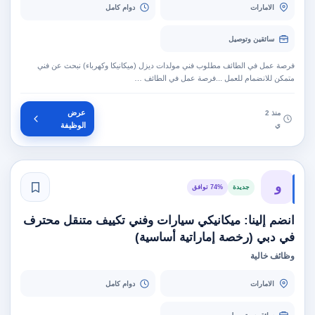
الامارات
دوام كامل
سائقين وتوصيل
فرصة عمل في الطائف مطلوب فني مولدات ديزل (ميكانيكا وكهرباء) نبحث عن فني
متمكن للانضمام للعمل ...فرصة عمل في الطائف …
عرض
منذ 2
ي
الوظيفة
و
جديدة
74% توافق
انضم إلينا: ميكانيكي سيارات وفني تكييف متنقل محترف
في دبي (رخصة إماراتية أساسية)
وظائف خالية
الامارات
دوام كامل