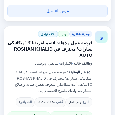
عرض التفاصيل
وظيفة شاغرة
جديد
74% توافق
و
فرصة عمل مذهلة: انضم لفريقنا كـ 'ميكانيكي
سيارات' محترف في ROSHAN KHALID
AUTO
وظائف خالية
الامارات
سائقين وتوصيل
نبذة عن الوظيفة:
فرصة عمل مذهلة: انضم لفريقنا كـ
'ميكانيكي سيارات' محترف في ROSHAN KHALID
AUTOهل أنت ميكانيكي شغوف بقطاع صيانة وإصلاح
السيارات، ولديك طموح للانضمام إلى…
النوع
دوام كامل
نُشرت
2026-08-05
الشواغر
1