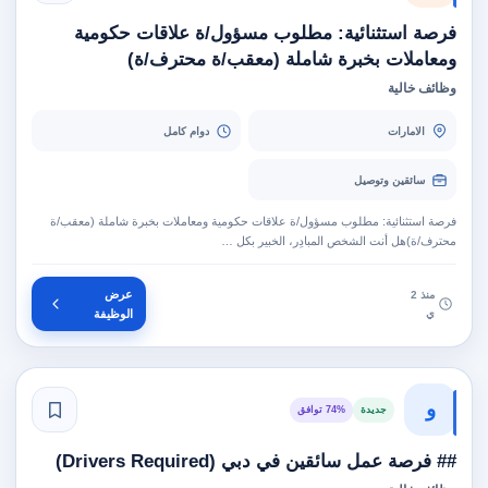
فرصة استثنائية: مطلوب مسؤول/ة علاقات حكومية
ومعاملات بخبرة شاملة (معقب/ة محترف/ة)
وظائف خالية
الامارات
دوام كامل
سائقين وتوصيل
فرصة استثنائية: مطلوب مسؤول/ة علاقات حكومية ومعاملات بخبرة شاملة (معقب/ة
محترف/ة)هل أنت الشخص المبادِر، الخبير بكل …
عرض
منذ 2
ي
الوظيفة
و
جديدة
74% توافق
## فرصة عمل سائقين في دبي (Drivers Required)