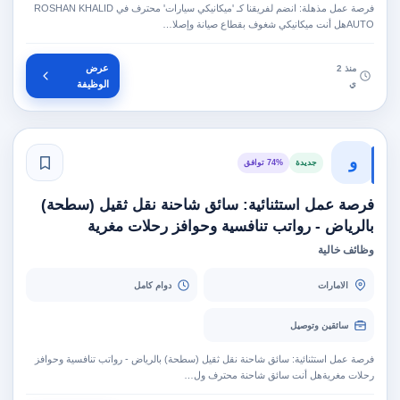
فرصة عمل مذهلة: انضم لفريقنا كـ 'ميكانيكي سيارات' محترف في ROSHAN KHALID
AUTOهل أنت ميكانيكي شغوف بقطاع صيانة وإصلا…
عرض
منذ 2
ي
الوظيفة
و
جديدة
74% توافق
فرصة عمل استثنائية: سائق شاحنة نقل ثقيل (سطحة)
بالرياض - رواتب تنافسية وحوافز رحلات مغرية
وظائف خالية
الامارات
دوام كامل
سائقين وتوصيل
فرصة عمل استثنائية: سائق شاحنة نقل ثقيل (سطحة) بالرياض - رواتب تنافسية وحوافز
رحلات مغريةهل أنت سائق شاحنة محترف ول…