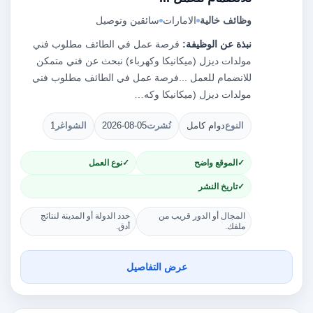
وظائف خالية
الامارات
سائقين وتوصيل
نبذة عن الوظيفة:
فرصة عمل في الطائف مطلوب فني
مولدات ديزل (ميكانيكا وكهرباء) نبحث عن فني متمكن
للانضمام للعمل ...فرصة عمل في الطائف مطلوب فني
مولدات ديزل (ميكانيكا وكه…
النوع
دوام كامل
نُشرت
2026-08-05
الشواغر
1
الموقع واضح
نوع العمل
تاريخ النشر
المجال أو الدور قريب من
حدد الدولة أو المدينة لنتائج
ملفك.
أدق.
عرض التفاصيل