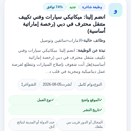
وظيفة شاغرة
جديد
74% توافق
و
انضم إلينا: ميكانيكي سيارات وفني تكييف
متنقل محترف في دبي (رخصة إماراتية
أساسية)
وظائف خالية
الامارات
سائقين وتوصيل
نبذة عن الوظيفة:
انضم إلينا: ميكانيكي سيارات وفني
تكييف متنقل محترف في دبي (رخصة إماراتية
أساسية)هل أنت شغوف بإصلاح السيارات وتتطلع لفرصة
عمل ديناميكية ومجزية في قلب د…
النوع
دوام كامل
نُشرت
2026-08-05
الشواغر
1
الموقع واضح
نوع العمل
تاريخ النشر
المجال أو الدور قريب من
حدد الدولة أو المدينة لنتائج
ملفك.
أدق.