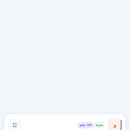
و
جديدة
74% توافق