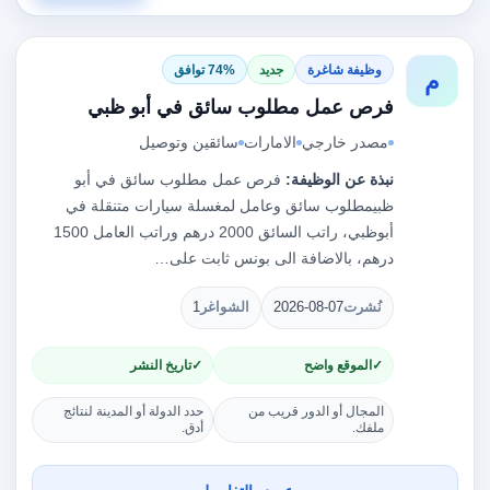
وظيفة شاغرة
جديد
74% توافق
م
فرص عمل مطلوب سائق في أبو ظبي
مصدر خارجي
الامارات
سائقين وتوصيل
نبذة عن الوظيفة:
فرص عمل مطلوب سائق في أبو
ظبيمطلوب سائق وعامل لمغسلة سيارات متنقلة في
أبوظبي، راتب السائق 2000 درهم وراتب العامل 1500
درهم، بالاضافة الى بونس ثابت على…
نُشرت
2026-08-07
الشواغر
1
الموقع واضح
تاريخ النشر
المجال أو الدور قريب من
حدد الدولة أو المدينة لنتائج
ملفك.
أدق.