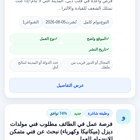
فرص واعدة في قلب دبي، المدينة التي لا تنام؟إذا كنت
تمتلك الشغف للقيادة والالتزا…
النوع
دوام كامل
نُشرت
2026-08-05
الشواغر
1
الموقع واضح
نوع العمل
تاريخ النشر
المجال أو الدور قريب من
حدد الدولة أو المدينة لنتائج
ملفك.
أدق.
عرض التفاصيل
وظيفة شاغرة
جديد
74% توافق
و
فرصة عمل في الطائف مطلوب فني مولدات
ديزل (ميكانيكا وكهرباء) نبحث عن فني متمكن
للانضمام للعمل ...