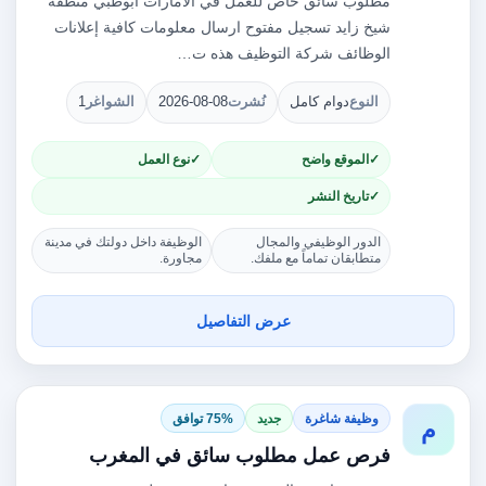
مطلوب سائق خاص للعمل في الامارات أبوظبي منطقة
شيخ زايد تسجيل مفتوح ارسال معلومات كافية إعلانات
الوظائف شركة التوظيف هذه ت…
النوع
دوام كامل
نُشرت
2026-08-08
الشواغر
1
الموقع واضح
نوع العمل
تاريخ النشر
الدور الوظيفي والمجال
الوظيفة داخل دولتك في مدينة
متطابقان تماماً مع ملفك.
مجاورة.
عرض التفاصيل
وظيفة شاغرة
جديد
75% توافق
م
فرص عمل مطلوب سائق في المغرب