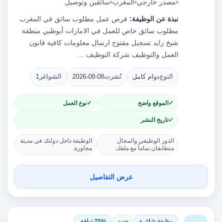
مصدر خارجي
المغرب
سائقين وتوصيل
نبذة عن الوظيفة:
فرص عمل مطلوب سائق في المغرب
مطلوب سائق خاص للعمل في الامارات أبوظبي منطقة
شيخ زايد تسجيل مفتوح ارسال معلومات كافية قانون
العمل والتوظيف شركة التوظيف …
النوع
دوام كامل
نُشرت
2026-08-08
الشواغر
1
الموقع واضح
نوع العمل
تاريخ النشر
الدور الوظيفي والمجال
الوظيفة داخل دولتك في مدينة
متطابقان تماماً مع ملفك.
مجاورة.
عرض التفاصيل
وظيفة شاغرة
جديد
75% توافق