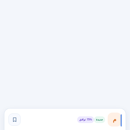
م
جديدة
75% توافق