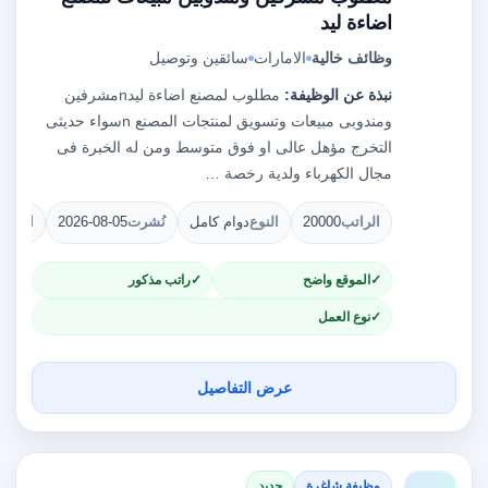
اضاءة ليد
وظائف خالية
الامارات
سائقين وتوصيل
نبذة عن الوظيفة:
مطلوب لمصنع اضاءة ليدnمشرفين
ومندوبى مبيعات وتسويق لمنتجات المصنع nسواء حديثى
التخرج مؤهل عالى او فوق متوسط ومن له الخبرة فى
مجال الكهرباء ولدية رخصة …
الراتب
20000
النوع
دوام كامل
نُشرت
2026-08-05
الشوا
الموقع واضح
راتب مذكور
نوع العمل
عرض التفاصيل
وظيفة شاغرة
جديد