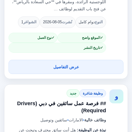
اللوجستية الرائدة، ومقرها في **حي السعادة بالرياض**،
عن فتح باب التقديم لوظائف …
النوع
دوام كامل
نُشرت
2026-08-05
الشواغر
1
الموقع واضح
نوع العمل
تاريخ النشر
عرض التفاصيل
وظيفة شاغرة
جديد
و
## فرصة عمل سائقين في دبي (Drivers
Required)
وظائف خالية
الامارات
سائقين وتوصيل
نبذة عن الوظيفة:
هل أنت سائق محترف وتبحث عن