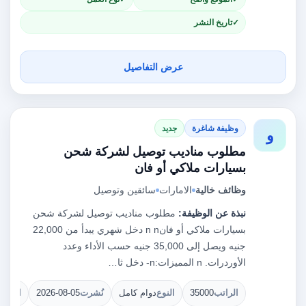
تاريخ النشر
عرض التفاصيل
وظيفة شاغرة
جديد
و
مطلوب مناديب توصيل لشركة شحن
بسيارات ملاكي أو فان
وظائف خالية
الامارات
سائقين وتوصيل
نبذة عن الوظيفة:
مطلوب مناديب توصيل لشركة شحن
بسيارات ملاكي أو فانn n دخل شهري يبدأ من 22,000
جنيه ويصل إلى 35,000 جنيه حسب الأداء وعدد
الأوردرات. n المميزات:n- دخل ثا…
الراتب
35000
النوع
دوام كامل
نُشرت
2026-08-05
الشوا