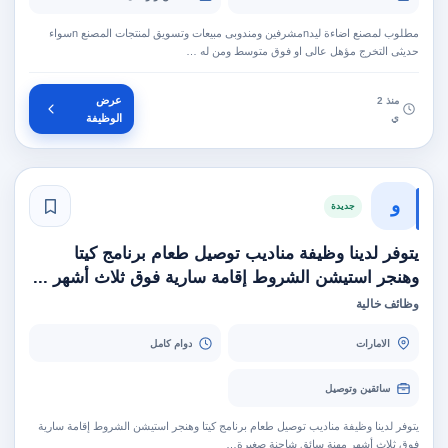
مطلوب لمصنع اضاءة ليدnمشرفين ومندوبى مبيعات وتسويق لمنتجات المصنع nسواء
حديثى التخرج مؤهل عالى او فوق متوسط ومن له …
عرض
منذ 2
ي
الوظيفة
و
جديدة
يتوفر لدينا وظيفة مناديب توصيل طعام برنامج كيتا
وهنجر استيشن الشروط إقامة سارية فوق ثلاث أشهر ...
وظائف خالية
الامارات
دوام كامل
سائقين وتوصيل
يتوفر لدينا وظيفة مناديب توصيل طعام برنامج كيتا وهنجر استيشن الشروط إقامة سارية
فوق ثلاث أشهر مهنة سائق شاحنة صغيرة…