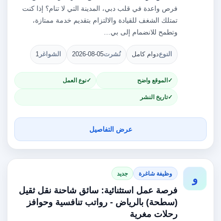
فرص واعدة في قلب دبي، المدينة التي لا تنام؟ إذا كنت
تمتلك الشغف للقيادة والالتزام بتقديم خدمة ممتازة،
وتطمح للانضمام إلى بي…
النوع
دوام كامل
نُشرت
2026-08-05
الشواغر
1
الموقع واضح
نوع العمل
تاريخ النشر
عرض التفاصيل
وظيفة شاغرة
جديد
و
فرصة عمل استثنائية: سائق شاحنة نقل ثقيل
(سطحة) بالرياض - رواتب تنافسية وحوافز
رحلات مغرية