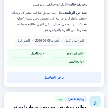
وظائف خالية
الامارات
سائقين وتوصيل
نبذة عن الوظيفة:
هل أنت سائق شاحنة محترف ولديك
شغف بالطرقات ورغبة في تحقيق دخل ممتاز؟تعلن
شركتنا الرائدة في مجال النقل البري واللوجستيات،
ومقرها حي الندوة بالرياض، عن …
النوع
دوام كامل
نُشرت
2026-08-05
الشواغر
1
الموقع واضح
نوع العمل
تاريخ النشر
عرض التفاصيل
وظيفة شاغرة
جديد
و
مطلوب مشرفين ومندوبين مبيعات لمصنع