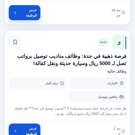
عرض
منذ 22
س
الوظيفة
و
جديدة
فرصة ذهبية في جدة: وظائف مناديب توصيل برواتب
تصل لـ 5000 ريال وسيارة حديثة ونقل كفالة!
وظائف خالية
الامارات
دوام كامل
سائقين وتوصيل
هل تبحث عن فرصة عمل مميزة ومستقرة كـ **مندوب توصيل في جدة**؟ هل تطمح
لدخل مجزٍ يصل إلى 5000 ريال سعودي وأكثر، مع تو…
عرض
منذ 1
ي
الوظيفة