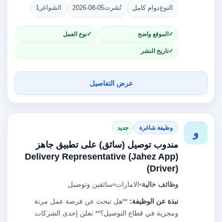
النوع
دوام كامل
نُشرت
2026-08-05
الشواغر
1
الموقع واضح
نوع العمل
تاريخ النشر
عرض التفاصيل
وظيفة شاغرة
جديد
و
مندوب توصيل (سائق) على تطبيق جاهز
(Delivery Representative (Jahez App
Driver))
وظائف خالية
الامارات
سائقين وتوصيل
نبذة عن الوظيفة:
**هل تبحث عن فرصة عمل مرنة
ومجزية في قطاع التوصيل؟** تعلن إحدى الشركات