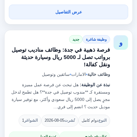
عرض التفاصيل
وظيفة شاغرة
جديد
و
فرصة ذهبية في جدة: وظائف مناديب توصيل
برواتب تصل لـ 5000 ريال وسيارة حديثة
ونقل كفالة!
وظائف خالية
الامارات
سائقين وتوصيل
نبذة عن الوظيفة:
هل تبحث عن فرصة عمل مميزة
ومستقرة كـ **مندوب توصيل في جدة**؟ هل تطمح لدخل
مجزٍ يصل إلى 5000 ريال سعودي وأكثر، مع توفير سيارة
موديل حديث ؟ انضم إلى فري…
النوع
دوام كامل
نُشرت
2026-08-05
الشواغر
1
الموقع واضح
نوع العمل