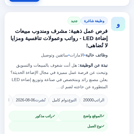
وظيفة شاغرة
جديد
و
فرص عمل ذهبية: مشرف ومندوب مبيعات
إضاءة LED - رواتب وعمولات تنافسية ومزايا
لا تُضاهى!
وظائف خالية
الامارات
سائقين وتوصيل
نبذة عن الوظيفة:
هل أنت شغوف بالمبيعات والتسويق
وتبحث عن فرصة عمل مميزة في مجال الإضاءة الحديثة؟
يعلن مصنع رائد ومتخصص في صناعة وتوزيع إضاءة LED
المتطورة عن حاجته لضم ك…
الراتب
20000
النوع
دوام كامل
نُشرت
2026-08-06
الشوا
الموقع واضح
راتب مذكور
نوع العمل