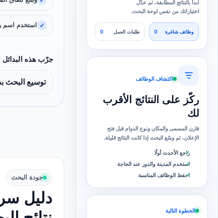
ابدأ بالنتائج المطابقة، ثم عدّل
اختياراتك من نفس لوحة البحث.
استخدم اسم و
0
0
وظائف شاغرة
طلبات العمل
جرّب هذه البدائل
اكتشاف الوظائف
توسيع البحث ب
ركّز على النتائج الأقرب
لك
قارن المسمى والمكان ونوع الدوام قبل فتح
الإعلان، ثم وسّع البحث إذا كانت النتائج قليلة.
راجع الأحدث أولًا
استخدم المدينة والدور عند الحاجة
احفظ الوظائف المناسبة
جودة البحث
دليل سري
الخطوة التالية
نتائج ال