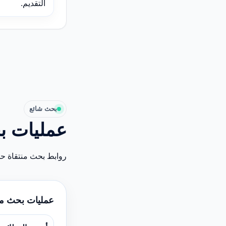
التقديم.
بحث شائع
عمليات ب
روابط بحث منتقاة ح
عمليات بحث م