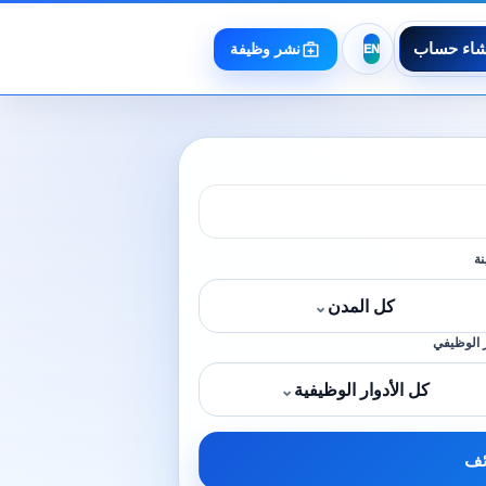
شاء حساب
نشر وظيفة
نة
كل المدن
⌄
 الوظيفي
كل الأدوار الوظيفية
⌄
ئف