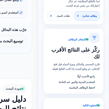
ابدأ بالنتائج المطابقة، ثم عدّل
اختياراتك من نفس لوحة البحث.
استخدم اسم و
0
0
وظائف شاغرة
طلبات العمل
جرّب هذه البدائل
اكتشاف الوظائف
توسيع البحث ب
ركّز على النتائج الأقرب
لك
قارن المسمى والمكان ونوع الدوام قبل فتح
الإعلان، ثم وسّع البحث إذا كانت النتائج قليلة.
راجع الأحدث أولًا
استخدم المدينة والدور عند الحاجة
احفظ الوظائف المناسبة
جودة البحث
دليل سري
الخطوة التالية
نتائج ال