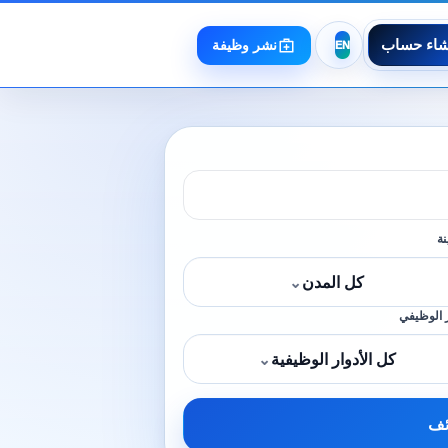
شاء حساب
نشر وظيفة
نة
كل المدن
⌄
 الوظيفي
كل الأدوار الوظيفية
⌄
ئف