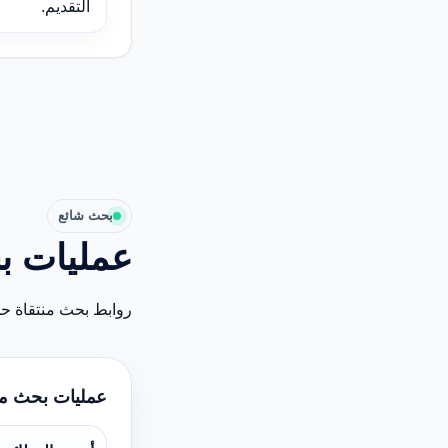
التقديم.
بحث شائع
عمليات ب
روابط بحث منتقاة ح
عمليات بحث م