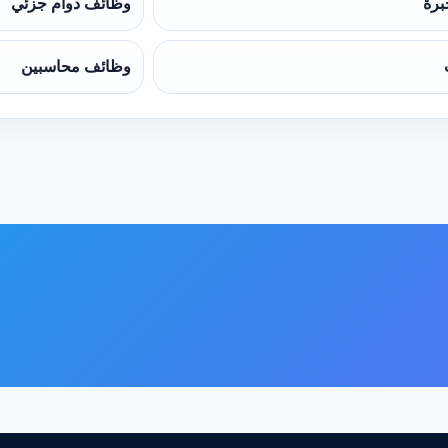
برة
وظائف دوام جزئي
وظائف محاسبين