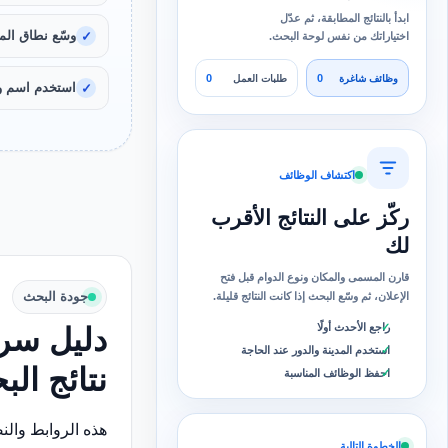
ابدأ بالنتائج المطابقة، ثم عدّل
وسّع نطاق المد
اختياراتك من نفس لوحة البحث.
0
0
وظائف شاغرة
طلبات العمل
استخدم اسم و
اكتشاف الوظائف
ركّز على النتائج الأقرب
لك
قارن المسمى والمكان ونوع الدوام قبل فتح
جودة البحث
الإعلان، ثم وسّع البحث إذا كانت النتائج قليلة.
راجع الأحدث أولًا
دليل سري
استخدم المدينة والدور عند الحاجة
نتائج ال
احفظ الوظائف المناسبة
هذه الروابط وال
الخطوة التالية