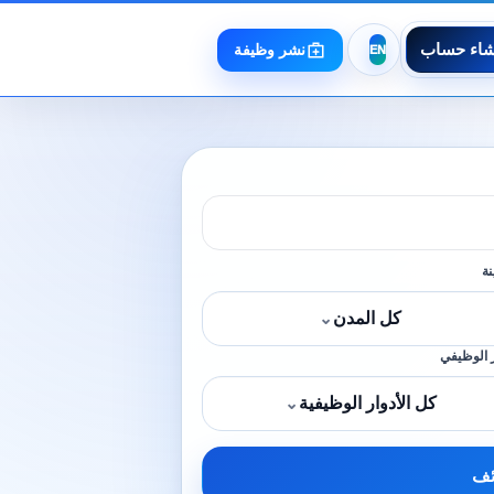
شاء حساب
نشر وظيفة
نة
كل المدن
⌄
 الوظيفي
كل الأدوار الوظيفية
⌄
ئف