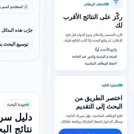
اكتشاف الوظائف
استخدم اسم و
ركّز على النتائج الأقرب
لك
جرّب هذه البدائل
قارن المسمى والمكان ونوع الدوام قبل فتح
الإعلان، ثم وسّع البحث إذا كانت النتائج قليلة.
توسيع البحث ب
راجع الأحدث أولًا
استخدم المدينة والدور عند الحاجة
احفظ الوظائف المناسبة
الخطوة التالية
اختصر الطريق من
جودة البحث
البحث إلى التقديم
دليل سري
افتح الوظائف المناسبة، جهّز سيرتك الذاتية،
وسجّل الدخول لحفظ اختياراتك ومتابعة طلباتك.
نتائج ال