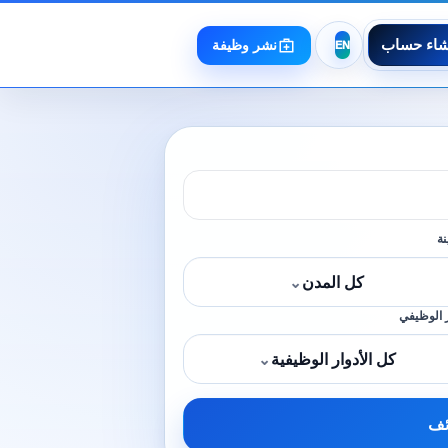
شاء حساب
نشر وظيفة
نة
كل المدن
⌄
 الوظيفي
كل الأدوار الوظيفية
⌄
ئف