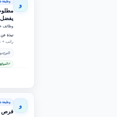
وظيفة ش
و
مطلوب 
يفضل م
وظائف خا
نبذة عن 
راتب + ع
النوع
دو
الموقع
وظيفة ش
و
فرص ع