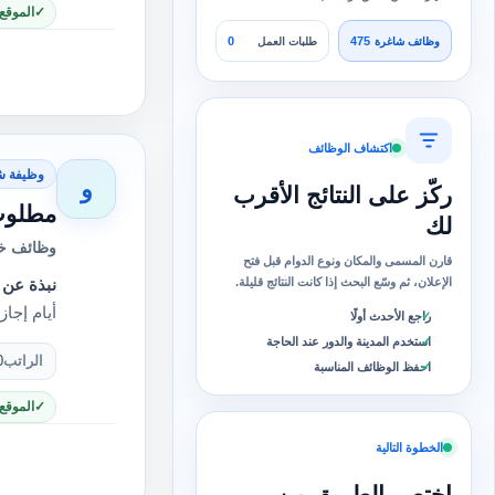
الموقع
0
475
وظائف شاغرة
طلبات العمل
اكتشاف الوظائف
وظيفة ش
و
ركّز على النتائج الأقرب
مطلوب
لك
وظائف خا
قارن المسمى والمكان ونوع الدوام قبل فتح
الإعلان، ثم وسّع البحث إذا كانت النتائج قليلة.
نبذة عن 
أيام إجازة)• 10,000 جنيه (30 يوم عمل) عدد 
راجع الأحدث أولًا
استخدم المدينة والدور عند الحاجة
الراتب
0
احفظ الوظائف المناسبة
الموقع
الخطوة التالية
اختصر الطريق من