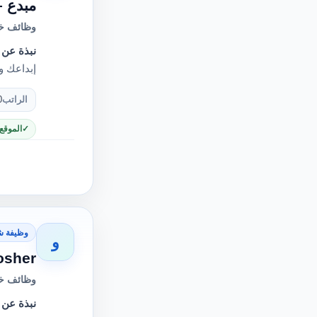
مبدع –
وظائف خا
نبذة عن 
إبداعك و
الراتب
0
الموقع
وظيفة ش
و
bosher
وظائف خا
نبذة عن 