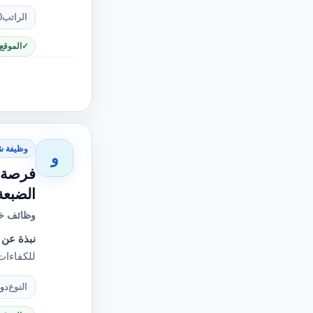
الراتب
0
الموقع
وظيفة ش
و
فرصة ع
الضبعة
وظائف خا
نبذة عن 
للكفاءات
النوع
دو