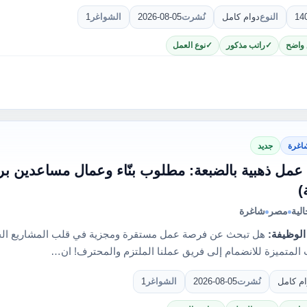
14
النوع
دوام كامل
نُشرت
2026-08-05
الشواغر
1
 واضح
راتب مذكور
نوع العمل
اغرة
جديد
مل ذهبية بالضبعة: مطلوب بنّاء وعمال مساعدين برو
)
لية
مصر
شاغرة
الوظيفة:
هل تبحث عن فرصة عمل مستقرة ومجزية في قلب المشاريع الحيوي
 المتميزة للانضمام إلى فريق عملنا الملتزم والمحترف! ان…
ام كامل
نُشرت
2026-08-05
الشواغر
1