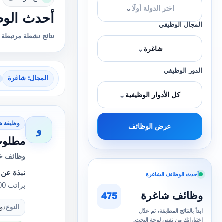
⌄
اختر الدولة أولًا
أحدث الوظ
المجال الوظيفي
نتائج نشطة مرتبطة ب
⌄
شاغرة
الدور الوظيفي
المجال: شاغرة
⌄
كل الأدوار الوظيفية
وظيفة ش
عرض الوظائف
و
مطلوب 
وظائف خا
نبذة عن 
أحدث الوظائف الشاغرة
براتب 8000 ج في ٢٦ يوم عمل + ٤ اجازه وراتب 9300 ج في ٣٠ يو…
وظائف شاغرة
475
النوع
دو
ابدأ بالنتائج المطابقة، ثم عدّل
اختياراتك من نفس لوحة البحث.