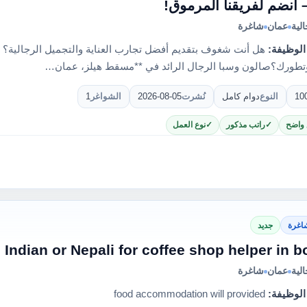
 انضم لفريقنا المرموق!
لية
عمان
شاغرة
الوظيفة:
هل أنت شغوف بتقديم أفضل تجارب العناية والتجميل الرجالية؟ 
تطورك؟صالون وسبا الرجال الرائد في **مسقط هيلز، عمان…
10
النوع
دوام كامل
نُشرت
2026-08-05
الشواغر
1
 واضح
راتب مذكور
نوع العمل
اغرة
جديد
 Indian or Nepali for coffee shop helper in 
لية
عمان
شاغرة
الوظيفة:
food accommodation will provided