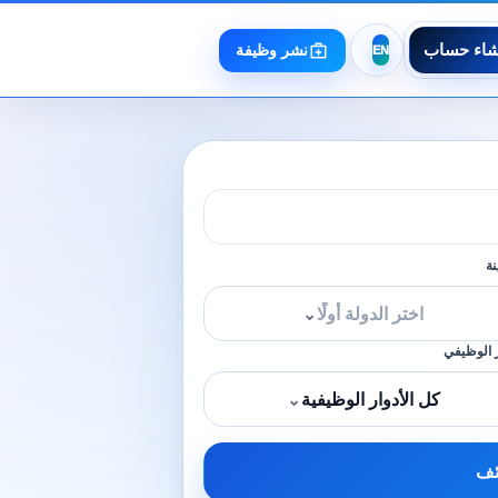
شاء حساب
نشر وظيفة
نة
اختر الدولة أولًا
⌄
 الوظيفي
كل الأدوار الوظيفية
⌄
ئف