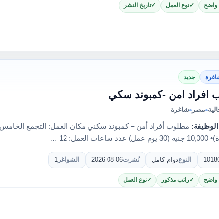
 واضح
نوع العمل
تاريخ النشر
اغرة
جديد
 افراد امن -كمبوند سكي
لية
مصر
شاغرة
الوظيفة:
ساعات العمل: 12 …
1018
النوع
دوام كامل
نُشرت
2026-08-06
الشواغر
1
 واضح
راتب مذكور
نوع العمل