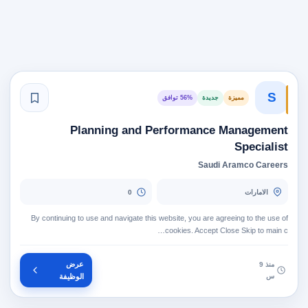
S
مميزة
جديدة
56% توافق
Planning and Performance Management
Specialist
Saudi Aramco Careers
الامارات
0
By continuing to use and navigate this website, you are agreeing to the use of
cookies. Accept Close Skip to main c…
عرض
منذ 9
س
الوظيفة