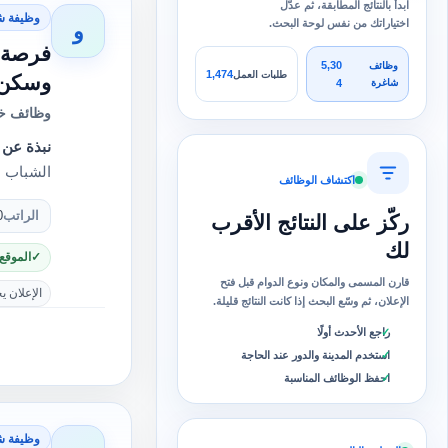
ابدأ بالنتائج المطابقة، ثم عدّل
وظيفة ش
اختياراتك من نفس لوحة البحث.
و
5,30
وظائف
1,474
طلبات العمل
وسكن ل
شاغرة
4
وظائف خا
نبذة عن 
الشباب ا
اكتشاف الوظائف
الراتب
0
ركّز على النتائج الأقرب
لك
الموقع
قارن المسمى والمكان ونوع الدوام قبل فتح
الإعلان ي
الإعلان، ثم وسّع البحث إذا كانت النتائج قليلة.
راجع الأحدث أولًا
استخدم المدينة والدور عند الحاجة
احفظ الوظائف المناسبة
وظيفة ش