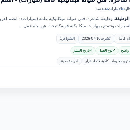
لية
الامارات
هندسة
الوظيفة:
وظيفة شاغرة: فني صيانة ميكانيكية عامة (سيارات) - انضم لف
لسيارات وتتمتع بمهارات ميكانيكية قوية؟ تبحث عن بيئة عمل…
ام كامل
نُشرت
2026-07-10
الشواغر
1
 واضح
نوع العمل
تاريخ النشر
حتوي معلومات كافية لاتخاذ قرار.
الفرصة حديثة.