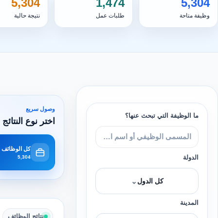
5,304
1,474
5,304
وظيفة متاحة
طلبات عمل
نتيجة حالية
وصول سريع
ما الوظيفة التي تبحث عنها؟
اختر نوع النتائج 
كل الوظائف
الدولة
5,304
⌄
كل الدول
المدينة
نتائج الوظائف