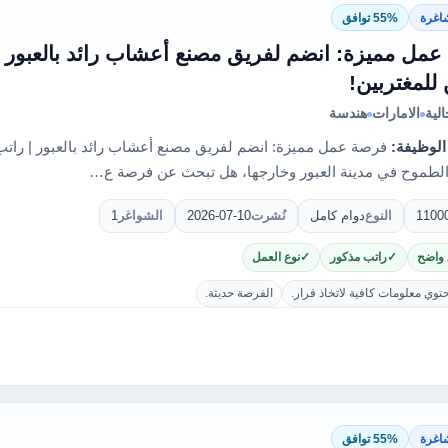
اغرة
55% توافق
لمغتربين!
لية
الامارات
هندسة
الوظيفة:
لطموح في مدينة العبور وخارجها، هل تبحث عن فرصة ع…
1100
النوع
دوام كامل
نُشرت
2026-07-10
الشواغر
1
 واضح
راتب مذكور
نوع العمل
حتوي معلومات كافية لاتخاذ قرار.
الفرصة حديثة.
اغرة
55% توافق