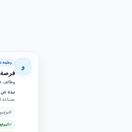
وظيفة ش
و
فرصة ع
وظائف خا
نبذة عن 
بصناعة ا
النوع
دو
الموقع