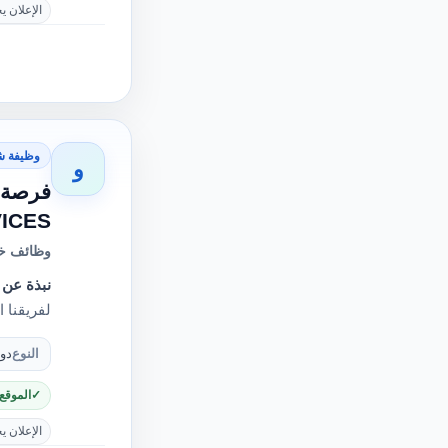
الإعلان ي
وظيفة ش
و
SERVICES - انضم
وظائف خا
نبذة عن 
لفريقنا 
النوع
دو
الموقع
الإعلان ي