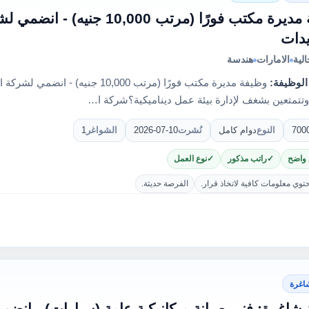
وظيفة مديرة مكتب فورًا (مرتب ,000
يدات
لية
الامارات
هندسة
الوظيفة:
وظيفة مديرة مكتب فورًا (مرتب 10,000 ج
تتمتعين بشغف لإدارة بيئة عمل ديناميكية؟شركة ا…
700
النوع
دوام كامل
نُشرت
2026-07-10
الشواغر
1
 واضح
راتب مذكور
نوع العمل
حتوي معلومات كافية لاتخاذ قرار.
الفرصة حديثة.
اغرة
شاغرة: فني صيانة ميكانيكية عامة (سيارات) - انضم