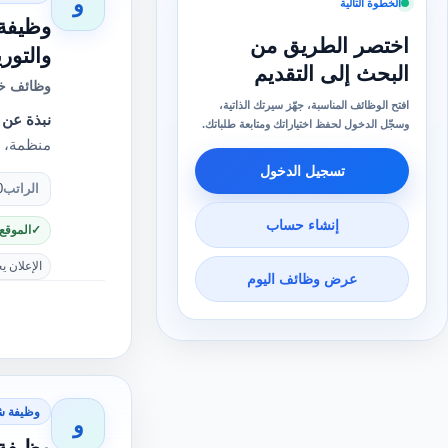
و
الخطوة التالية
اختصر الطريق من
والتور
البحث إلى التقديم
وظائف خا
افتح الوظائف المناسبة، جهّز سيرتك الذاتية،
نبذة عن 
وسجّل الدخول لحفظ اختياراتك ومتابعة طلباتك.
منظمة، و
تسجيل الدخول
الراتب
0
إنشاء حساب
الموقع
الإعلان ي
عرض وظائف اليوم
وظيفة ش
و
وظيفة 