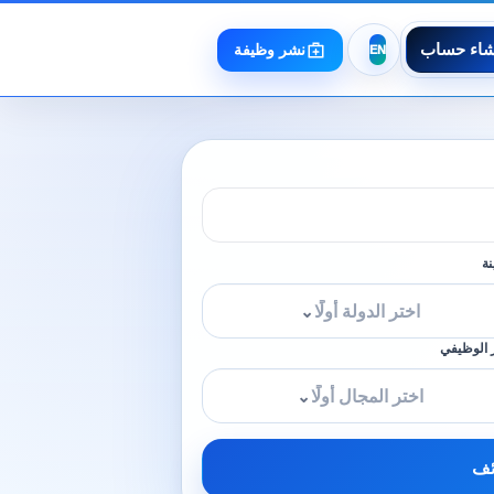
شاء حساب
نشر وظيفة
نة
اختر الدولة أولًا
⌄
 الوظيفي
اختر المجال أولًا
⌄
ئف