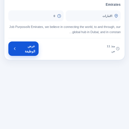
Emirates
الامارات
0
Job PurposeAt Emirates, we believe in connecting the world, to and through, our
global hub in Dubai; and in constan…
عرض
منذ 11
س
الوظيفة