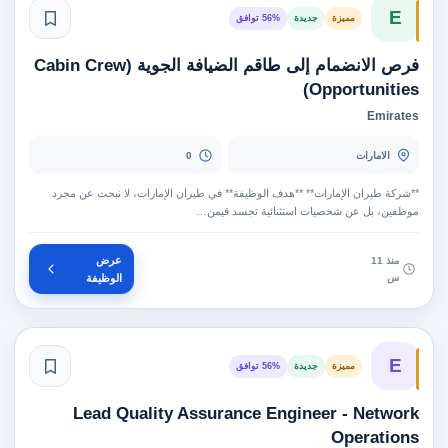
E
مميزة
جديدة
56% توافق
فرص الانضمام إلى طاقم الضيافة الجوية (Cabin Crew
Opportunities)
Emirates
الامارات
0
**شركة طيران الإمارات** **هدف الوظيفة** في طيران الإمارات، لا نبحث عن مجرد
موظفين، بل عن شخصيات استثنائية تجسد قيمن…
عرض
منذ 11
س
الوظيفة
E
مميزة
جديدة
56% توافق
Lead Quality Assurance Engineer - Network
Operations