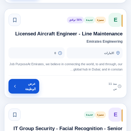
E
مميزة
جديدة
56% توافق
Licensed Aircraft Engineer - Line Maintenance
Emirates Engineering
الامارات
0
Job PurposeAt Emirates, we believe in connecting the world, to and through, our
global hub in Dubai; and in constan…
عرض
منذ 11
س
الوظيفة
E
مميزة
جديدة
IT Group Security - Facial Recognition - Senior