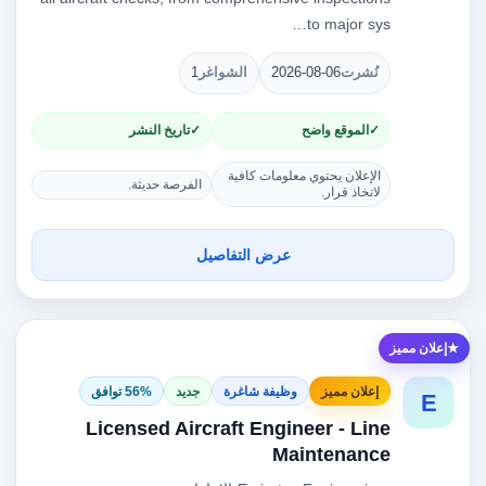
to major sys…
نُشرت
2026-08-06
الشواغر
1
الموقع واضح
تاريخ النشر
الإعلان يحتوي معلومات كافية
الفرصة حديثة.
لاتخاذ قرار.
عرض التفاصيل
إعلان مميز
إعلان مميز
وظيفة شاغرة
جديد
56% توافق
E
Licensed Aircraft Engineer - Line
Maintenance