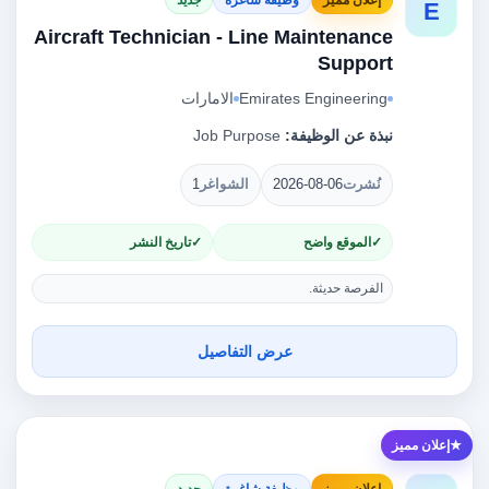
E
Aircraft Technician - Line Maintenance
Support
Emirates Engineering
الامارات
نبذة عن الوظيفة:
Job Purpose
نُشرت
2026-08-06
الشواغر
1
الموقع واضح
تاريخ النشر
الفرصة حديثة.
عرض التفاصيل
إعلان مميز
إعلان مميز
وظيفة شاغرة
جديد