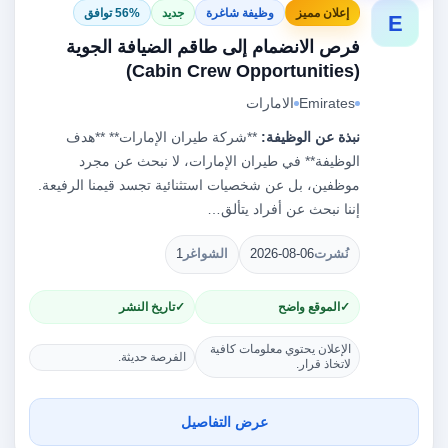
إعلان مميز
وظيفة شاغرة
جديد
56% توافق
E
فرص الانضمام إلى طاقم الضيافة الجوية
(Cabin Crew Opportunities)
Emirates
الامارات
نبذة عن الوظيفة:
**شركة طيران الإمارات** **هدف
الوظيفة** في طيران الإمارات، لا نبحث عن مجرد
موظفين، بل عن شخصيات استثنائية تجسد قيمنا الرفيعة.
إننا نبحث عن أفراد يتألق…
نُشرت
2026-08-06
الشواغر
1
الموقع واضح
تاريخ النشر
الإعلان يحتوي معلومات كافية
الفرصة حديثة.
لاتخاذ قرار.
عرض التفاصيل