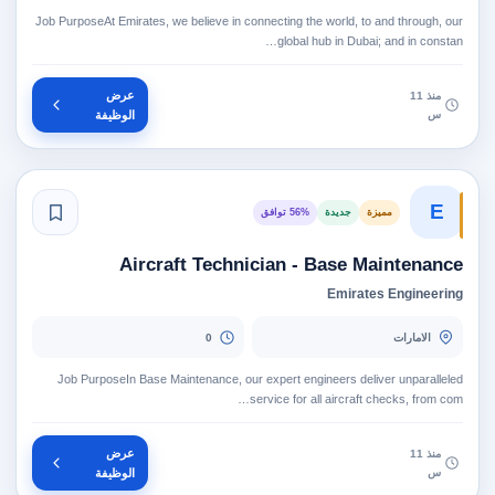
Job PurposeAt Emirates, we believe in connecting the world, to and through, our
global hub in Dubai; and in constan…
عرض
منذ 11
س
الوظيفة
E
مميزة
جديدة
56% توافق
Aircraft Technician - Base Maintenance
Emirates Engineering
الامارات
0
Job PurposeIn Base Maintenance, our expert engineers deliver unparalleled
service for all aircraft checks, from com…
عرض
منذ 11
س
الوظيفة