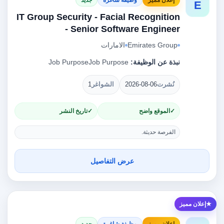
E
IT Group Security - Facial Recognition
- Senior Software Engineer
Emirates Group
الامارات
نبذة عن الوظيفة:
Job PurposeJob Purpose
نُشرت
2026-08-06
الشواغر
1
الموقع واضح
تاريخ النشر
الفرصة حديثة.
عرض التفاصيل
إعلان مميز
إعلان مميز
وظيفة شاغرة
جديد