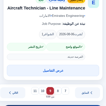
E
Aircraft Technician - Line Maintenance
Emirates Engineering
الامارات
نبذة عن الوظيفة:
Job Purpose
نُشرت
2026-08-06
الشواغر
1
الموقع واضح
تاريخ النشر
الفرصة حديثة.
عرض التفاصيل
11
10
9
8
7
السابق
التالي
من 539