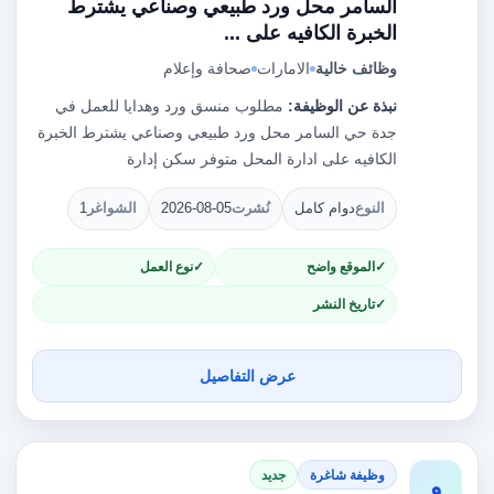
السامر محل ورد طبيعي وصناعي يشترط
الخبرة الكافيه على ...
وظائف خالية
الامارات
صحافة وإعلام
نبذة عن الوظيفة:
مطلوب منسق ورد وهدايا للعمل في
جدة حي السامر محل ورد طبيعي وصناعي يشترط الخبرة
الكافيه على ادارة المحل متوفر سكن إدارة
النوع
دوام كامل
نُشرت
2026-08-05
الشواغر
1
الموقع واضح
نوع العمل
تاريخ النشر
عرض التفاصيل
وظيفة شاغرة
جديد
و