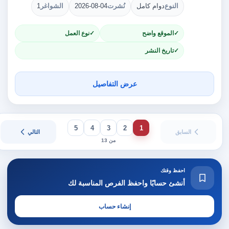
النوع
دوام كامل
نُشرت
2026-08-04
الشواغر
1
الموقع واضح
نوع العمل
تاريخ النشر
عرض التفاصيل
5
4
3
2
1
السابق
التالي
من 13
احفظ وقتك
أنشئ حسابًا واحفظ الفرص المناسبة لك
إنشاء حساب