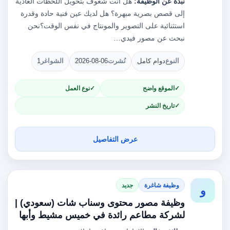
نبذة عن الوظيفة:
هل أنت شغوف بتحويل اللحظات العادية
إلى قصص بصرية مبهرة؟ هل لديك عين فنية حادة وقدرة
استثنائية على التصوير والمونتاج في نفس الوقت؟نحن
نبحث عن مصور فيدي…
النوع
دوام كامل
نُشرت
2026-08-06
الشواغر
1
الموقع واضح
نوع العمل
تاريخ النشر
عرض التفاصيل
وظيفة شاغرة
جديد
و
وظيفة مصور محتوى وسناب شات (سعودي) |
لشركة مطاعم رائدة في خميس مشيط وأبها