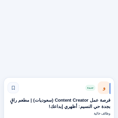
و
جديدة
فرصة عمل Content Creator (سعوديات) | مطعم راقٍ
بجدة حي النسيم: أظهري إبداعك!
وظائف خالية