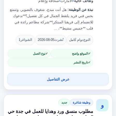
وظائف خالية
الامارات
صحافة وإعلام
نبذة عن الوظيفة:
هل أنت مبدع، شغوف بالتصوير، وتتمتع
بحس فني فريد يلتقط الجمال في كل تفصيل؟**ندعوك
للانضمام إلى فريقنا المبتكر!**شركة مطاعم رائدة في
قلب **خميس مشيط**، …
النوع
دوام كامل
نُشرت
2026-08-05
الشواغر
1
الموقع واضح
نوع العمل
تاريخ النشر
عرض التفاصيل
وظيفة شاغرة
جديد
و
مطلوب منسق ورد وهدايا للعمل في جدة حي