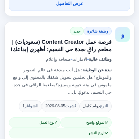
عرض التفاصيل
وظيفة شاغرة
جديد
و
فرصة عمل Content Creator (سعوديات) |
مطعم راقٍ بجدة حي النسيم: أظهري إبداعك!
وظائف خالية
الامارات
صحافة وإعلام
نبذة عن الوظيفة:
هل أنتِ مبدعة في عالم التصوير
والمونتاج؟ هل تحلمين بتحويل شغفك بالمحتوى إلى واقع
ملموس في بيئة حيوية ومميزة؟مطعمنا الراقي في جدة،
حي النسيم، يدعوكِ لل…
النوع
دوام كامل
نُشرت
2026-08-05
الشواغر
1
الموقع واضح
نوع العمل
تاريخ النشر