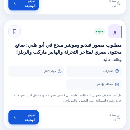
عرض
منذ 6
س
الوظيفة
و
جديدة
مطلوب مصور فيديو ومونتير مبدع في أبو ظبي: صانع
محتوى بصري لمتاجر التجزئة والهايبر ماركت والريلز!
وظائف خالية
الامارات
دوام كامل
صحافة وإعلام
هل أنت شغوف بتحويل اللحظات العادية إلى قصص بصرية مبهرة؟ هل لديك عين فنية
حادة وقدرة استثنائية على التصوير والمونتاج…
عرض
منذ 1
ي
الوظيفة