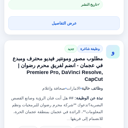
تاريخ النشر
عرض التفاصيل
وظيفة شاغرة
جديد
و
مطلوب مصور ومونتير فيديو محترف ومبدع
في عجمان - انضم لفريق محرم رضوان |
Premiere Pro, DaVinci Resolve,
CapCut
وظائف خالية
الامارات
صحافة وإعلام
نبذة عن الوظيفة:
## هل أنت فنان الرؤية وصانع القصص
البصرية؟تدعوك **شركة محرم رضوان للبرمجيات ونظم
المعلومات**، الرائدة في عجمان بمنطقة عجمان الحرة،
للانضمام إلى فريقها…