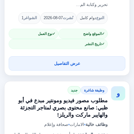
تحرير وكتابة الم…
النوع
دوام كامل
نُشرت
2026-08-07
الشواغر
1
الموقع واضح
نوع العمل
تاريخ النشر
عرض التفاصيل
وظيفة شاغرة
جديد
و
مطلوب مصور فيديو ومونتير مبدع في أبو
ظبي: صانع محتوى بصري لمتاجر التجزئة
والهايبر ماركت والريلز!
وظائف خالية
الامارات
صحافة وإعلام