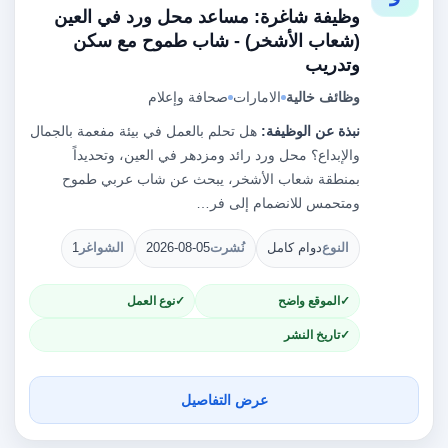
وظيفة شاغرة: مساعد محل ورد في العين
(شعاب الأشخر) - شاب طموح مع سكن
وتدريب
وظائف خالية
الامارات
صحافة وإعلام
نبذة عن الوظيفة:
هل تحلم بالعمل في بيئة مفعمة بالجمال
والإبداع؟ محل ورد رائد ومزدهر في العين، وتحديداً
بمنطقة شعاب الأشخر، يبحث عن شاب عربي طموح
ومتحمس للانضمام إلى فر…
النوع
دوام كامل
نُشرت
2026-08-05
الشواغر
1
الموقع واضح
نوع العمل
تاريخ النشر
عرض التفاصيل