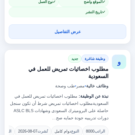
الموقع واضح
نوع العمل
تاريخ النشر
عرض التفاصيل
وظيفة شاغرة
جديد
و
مطلوب اخصائيات تمريض للعمل في
السعودية
وظائف خالية
مصر
طب وصحة
نبذة عن الوظيفة:
مطلوب اخصائيات تمريض للعمل في
السعودية‫مطلوب اخصائيات تمريض شرط أن تكون سنجل
حاصلة على البروميترك السعودى وشهادات ASLC BLS
دورات تدريبيه جودة حمايه صح…
الراتب
8000
النوع
دوام كامل
نُشرت
2026-08-07
الشواغ