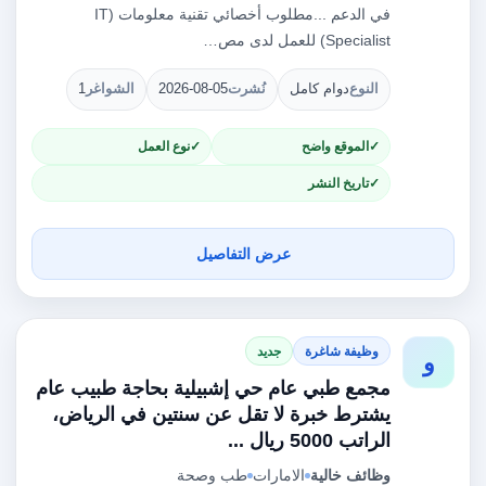
في الدعم ...مطلوب أخصائي تقنية معلومات (IT
Specialist) للعمل لدى مص…
النوع
دوام كامل
نُشرت
2026-08-05
الشواغر
1
الموقع واضح
نوع العمل
تاريخ النشر
عرض التفاصيل
وظيفة شاغرة
جديد
و
مجمع طبي عام حي إشبيلية بحاجة طبيب عام
يشترط خبرة لا تقل عن سنتين في الرياض،
الراتب 5000 ريال ...
وظائف خالية
الامارات
طب وصحة