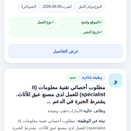
النوع
دوام كامل
نُشرت
2026-08-05
الشواغر
1
الموقع واضح
نوع العمل
تاريخ النشر
عرض التفاصيل
وظيفة شاغرة
جديد
و
مطلوب أخصائي تقنية معلومات (it
specialist) للعمل لدى مصنع عبق للأثاث.
يشترط الخبرة في الدعم ...
وظائف خالية
الامارات
طب وصحة
نبذة عن الوظيفة:
مطلوب أخصائي تقنية معلومات (it
specialist) للعمل لدى مصنع عبق للأثاث. يشترط الخبرة