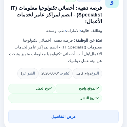
و
فرصة ذهبية: أخصائي تكنولوجيا معلومات (IT
Specialist) - انضم لمراكز عامر لخدمات
الأعمال!
وظائف خالية
الامارات
طب وصحة
نبذة عن الوظيفة:
فرصة ذهبية: أخصائي تكنولوجيا
معلومات (IT Specialist) - انضم لمراكز عامر لخدمات
الأعمال!هل أنت أخصائي تكنولوجيا معلومات متميز وتبحث
عن بيئة عمل ديناميك…
النوع
دوام كامل
نُشرت
2026-08-04
الشواغر
1
الموقع واضح
نوع العمل
تاريخ النشر
عرض التفاصيل