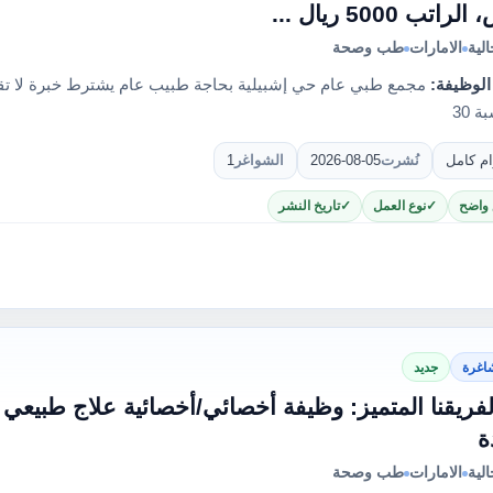
اتب 5000 ريال ...
لية
الامارات
طب وصحة
الوظيفة:
 30
ام كامل
نُشرت
2026-08-05
الشواغر
1
 واضح
نوع العمل
تاريخ النشر
اغرة
جديد
فريقنا المتميز: وظيفة أخصائي/أخصائية علاج طبيعي ب
ة
لية
الامارات
طب وصحة