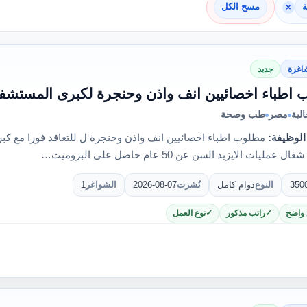
ة
×
مسح الكل
اغرة
جديد
اطباء اخصائيين انف واذن وحنجرة لكبرى المستشف
لية
مصر
طب وصحة
الوظيفة:
مطلوب اطباء اخصائيين انف واذن وحنجرة ل للتعاقد فورا مع 
عمليات الايزيد السن عن 50 عام حاصل على البروميت…
350
النوع
دوام كامل
نُشرت
2026-08-07
الشواغر
1
 واضح
راتب مذكور
نوع العمل