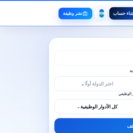
شاء حساب
نشر وظيفة
نة
اختر الدولة أولًا
⌄
 الوظيفي
كل الأدوار الوظيفية
⌄
ئف