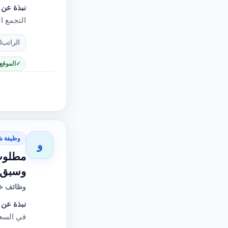
نبذة عن 
التجمع الخ
الراتب
0
الموقع
وظيفة ش
و
مطلوب 
وسبق ل
وظائف خا
نبذة عن 
في السعو