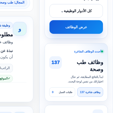
المجال: طب وصح
⌄
كل الأدوار الوظيفية
وظيفة ش
عرض الوظائف
و
مطلوب 
وظائف خا
نبذة عن 
أحدث الوظائف الشاغرة
أن يكون شغال 
وظائف طب
137
وصحة
الراتب
0
ابدأ بالنتائج المطابقة، ثم عدّل
الموقع
اختياراتك من نفس لوحة البحث.
0
137
وظائف شاغرة
طلبات العمل