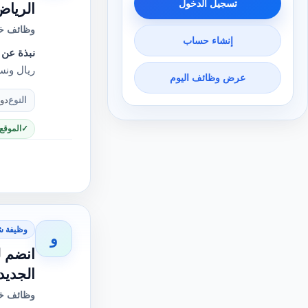
تسجيل الدخول
الرياض، الر
وظائف خا
إنشاء حساب
نبذة عن 
ريال ونسبة
عرض وظائف اليوم
النوع
دو
الموقع
وظيفة ش
و
انضم ل
الجديد
وظائف خا