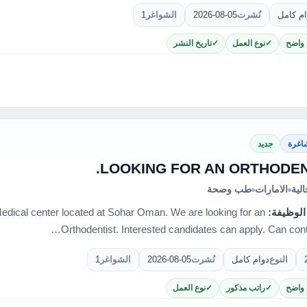
ام كامل
نُشرت
2026-08-05
الشواغر
1
 واضح
نوع العمل
تاريخ النشر
اغرة
جديد
LOOKING FOR AN ORTHODEN
لية
الامارات
طب وصحة
الوظيفة:
edical center located at Sohar Oman. We are looking for an
Orthodentist. Interested candidates can apply. Can conta
النوع
دوام كامل
نُشرت
2026-08-05
الشواغر
1
 واضح
راتب مذكور
نوع العمل