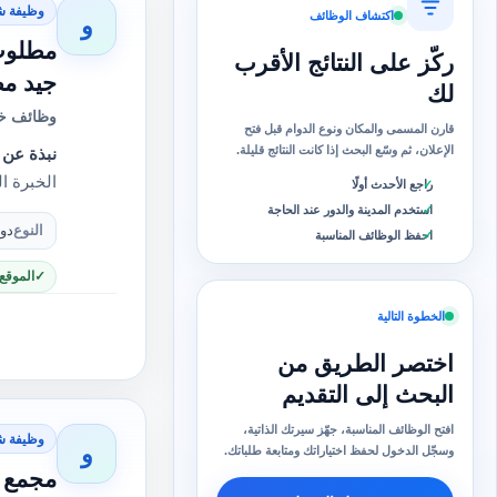
وظيفة ش
اكتشاف الوظائف
و
مطلوب 
ركّز على النتائج الأقرب
جيد مط
لك
وظائف خا
قارن المسمى والمكان ونوع الدوام قبل فتح
الإعلان، ثم وسّع البحث إذا كانت النتائج قليلة.
نبذة عن 
الخبرة ال
راجع الأحدث أولًا
استخدم المدينة والدور عند الحاجة
النوع
دو
احفظ الوظائف المناسبة
الموقع
الخطوة التالية
اختصر الطريق من
البحث إلى التقديم
افتح الوظائف المناسبة، جهّز سيرتك الذاتية،
وظيفة ش
و
وسجّل الدخول لحفظ اختياراتك ومتابعة طلباتك.
مجمع ط