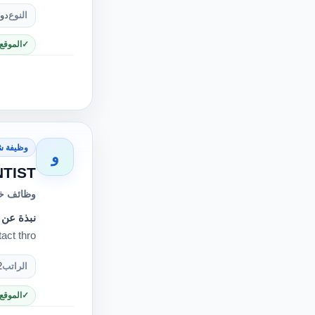
النوع
دو
الموقع
وظيفة ش
و
TIST.
وظائف خا
نبذة عن 
ct thro…
الراتب
2
الموقع