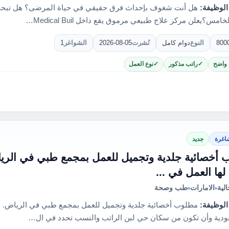
الوظيفة:
هل أنت شغوف بإحداث فرق حقيقي في حياة المرضى؟ هل تبحث 
امس؟يعلن مركز علاج طبيعي مرموق يقع داخل Medical Buil…
800
النوع
دوام كامل
نُشرت
2026-08-05
الشواغر
1
 واضح
راتب مذكور
نوع العمل
اغرة
جديد
أخصائية جلدية وتجميل للعمل بمجمع طبي في الري
ها العمل في ...
لية
الامارات
طب وصحة
الوظيفة:
مطلوب أخصائية جلدية وتجميل للعمل بمجمع طبي في الرياض. ب
دية وأن تكون من سكان حي لبن الراتب والنسب تحدد في ال…