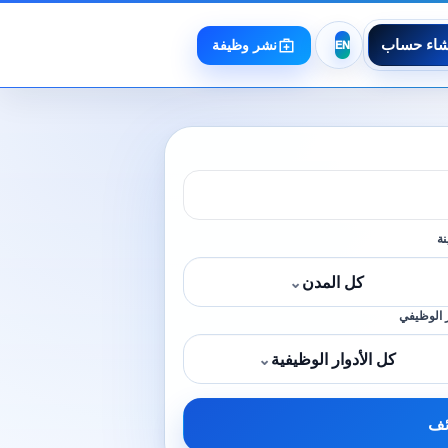
شاء حساب
نشر وظيفة
نة
كل المدن
⌄
 الوظيفي
كل الأدوار الوظيفية
⌄
ئف