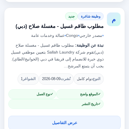
وظيفة شاغرة
جديد
م
مطلوب طاقم غسيل - مغسلة صلاح (دبي)
مصدر خارجي
Congo
عمالة وخدمات عامة
نبذة عن الوظيفة:
مطلوب طاقم غسيل - مغسلة صلاح
(دبي)تقوم شركة Sallah Laundry بتعيين موظفي غسيل
ذوي خبرة للانضمام إلى فريقنا في دبي (الخوانيج/الطاي).
يجب أن يتمتع المرشح…
النوع
دوام كامل
نُشرت
2026-08-09
الشواغر
1
الموقع واضح
نوع العمل
تاريخ النشر
عرض التفاصيل