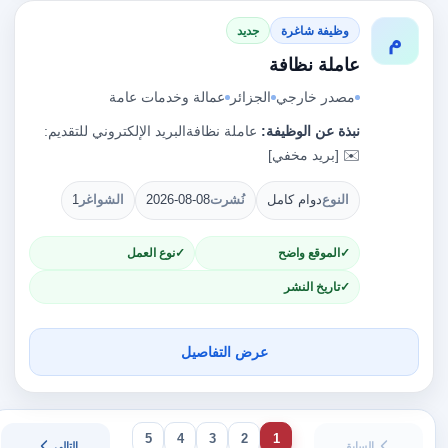
وظيفة شاغرة
جديد
م
عاملة نظافة
مصدر خارجي
الجزائر
عمالة وخدمات عامة
نبذة عن الوظيفة:
عاملة نظافةالبريد الإلكتروني للتقديم:
✉️ [بريد مخفي]
النوع
دوام كامل
نُشرت
2026-08-08
الشواغر
1
الموقع واضح
نوع العمل
تاريخ النشر
عرض التفاصيل
5
4
3
2
1
السابق
التالي