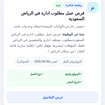
وظيفة شاغرة
جديد
م
فرص عمل مطلوب ادارة في الرياض
السعودية
مصدر خارجي
الولايات المتحدة
عمالة وخدمات عامة
نبذة عن الوظيفة:
فرص عمل مطلوب ادارة في الرياض
السعوديةمطلوب موظف اداري وللمقيمين في الرياض
فقط. المؤهلات (يشترط مؤهل عالي / إقامة سارية قابلة
للنقل / من سكان الرياض /…
النوع
دوام كامل
نُشرت
2026-08-09
الشواغر
1
الموقع واضح
نوع العمل
تاريخ النشر
عرض التفاصيل