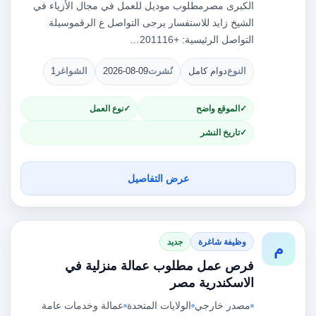
الكبرى مصرمطلوب موديل للعمل في مجال الأزياء في
الشيخ زايد للاستفسار يرجى التواصل ع الرقموسيلة
التواصل الرئيسية: +201116…
النوع
دوام كامل
نُشرت
2026-08-09
الشواغر
1
الموقع واضح
نوع العمل
تاريخ النشر
عرض التفاصيل
وظيفة شاغرة
جديد
م
فرص عمل مطلوب عمالة منزلية في
الاسكندرية مصر
مصدر خارجي
الولايات المتحدة
عمالة وخدمات عامة