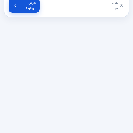
عرض
منذ 3
س
الوظيفة