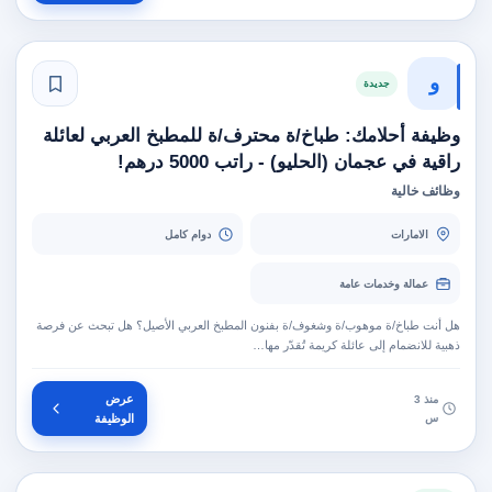
و
جديدة
وظيفة أحلامك: طباخ/ة محترف/ة للمطبخ العربي لعائلة
راقية في عجمان (الحليو) - راتب 5000 درهم!
وظائف خالية
الامارات
دوام كامل
عمالة وخدمات عامة
هل أنت طباخ/ة موهوب/ة وشغوف/ة بفنون المطبخ العربي الأصيل؟ هل تبحث عن فرصة
ذهبية للانضمام إلى عائلة كريمة تُقدّر مها…
عرض
منذ 3
س
الوظيفة