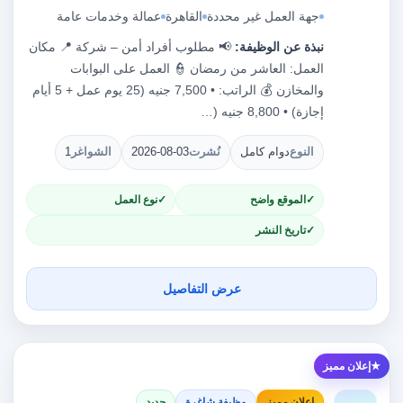
جهة العمل غير محددة
القاهرة
عمالة وخدمات عامة
نبذة عن الوظيفة:
📢 مطلوب أفراد أمن – شركة 📍 مكان
العمل: العاشر من رمضان 👮 العمل على البوابات
والمخازن 💰 الراتب: • 7,500 جنيه (25 يوم عمل + 5 أيام
إجازة) • 8,800 جنيه (…
النوع
دوام كامل
نُشرت
2026-08-03
الشواغر
1
الموقع واضح
نوع العمل
تاريخ النشر
عرض التفاصيل
إعلان مميز
إعلان مميز
وظيفة شاغرة
جديد