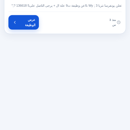
تعلن يونفرسا نتربا 3 ; ‎Wy‏ نااعن وظيفة ث9 علة ال + يرجى التاصل على‎ 136618 5?;"‏
عرض
منذ 3
س
الوظيفة