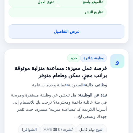
الموقع واضح
نوع العمل
تاريخ النشر
عرض التفاصيل
وظيفة شاغرة
جديد
و
فرصة عمل مميزة: مساعدة منزلية موثوقة
براتب مجزٍ، سكن وطعام متوفر
وظائف خالية
السعودية
عمالة وخدمات عامة
نبذة عن الوظيفة:
هل تبحثين عن وظيفة مستقرة ومريحة
في بيئة عائلية داعمة ومحترمة؟ نرحب بكِ للانضمام إلى
أسرتنا الكريمة كـ 'مساعدة منزلية' متميزة، حيث نُقدر
جهدك ونسعى لخ…
النوع
دوام كامل
نُشرت
2026-08-07
الشواغر
1