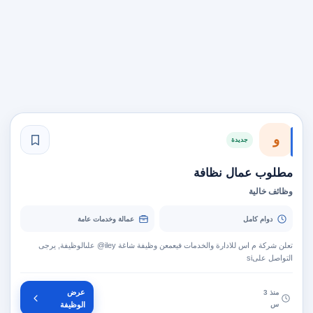
و
جديدة
مطلوب عمال نظافة
وظائف خالية
دوام كامل
عمالة وخدمات عامة
تعلن شركة م اس للادارة والخدمات فيعمعن وظيفة شاغة ‎ey‏‎@il‏ علىالوظيفة, يرجى
التواصل على‎ si ‏
عرض
منذ 3
س
الوظيفة