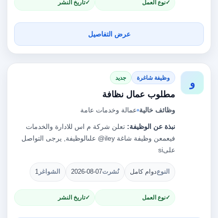
نوع العمل
تاريخ النشر
عرض التفاصيل
وظيفة شاغرة
جديد
و
مطلوب عمال نظافة
وظائف خالية
عمالة وخدمات عامة
نبذة عن الوظيفة:
تعلن شركة م اس للادارة والخدمات
فيعمعن وظيفة شاغة ‎ey‏‎@il‏ علىالوظيفة, يرجى التواصل
على‎ si ‏
النوع
دوام كامل
نُشرت
2026-08-07
الشواغر
1
نوع العمل
تاريخ النشر