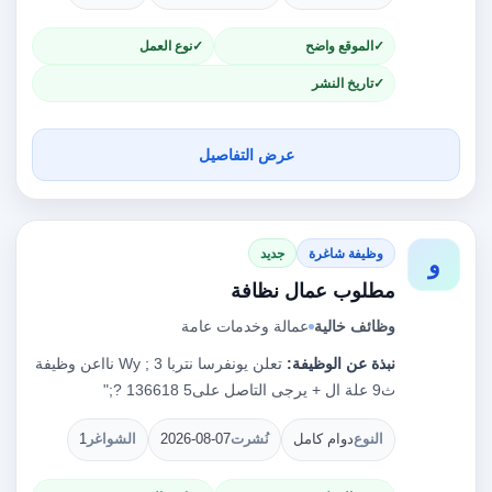
الموقع واضح
نوع العمل
تاريخ النشر
عرض التفاصيل
وظيفة شاغرة
جديد
و
مطلوب عمال نظافة
وظائف خالية
عمالة وخدمات عامة
نبذة عن الوظيفة:
تعلن يونفرسا نتربا 3 ; ‎Wy‏ نااعن وظيفة
ث9 علة ال + يرجى التاصل على‎ 136618 5?;"‏
النوع
دوام كامل
نُشرت
2026-08-07
الشواغر
1