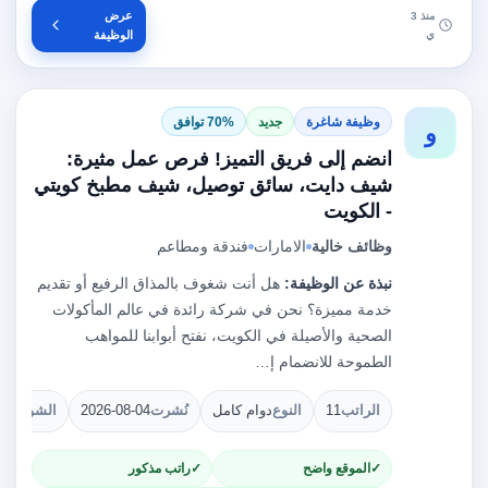
عرض
منذ 3
ي
الوظيفة
وظيفة شاغرة
جديد
70% توافق
و
انضم إلى فريق التميز! فرص عمل مثيرة:
شيف دايت، سائق توصيل، شيف مطبخ كويتي
- الكويت
وظائف خالية
الامارات
فندقة ومطاعم
نبذة عن الوظيفة:
هل أنت شغوف بالمذاق الرفيع أو تقديم
خدمة مميزة؟ نحن في شركة رائدة في عالم المأكولات
الصحية والأصيلة في الكويت، نفتح أبوابنا للمواهب
الطموحة للانضمام إ…
الراتب
11
النوع
دوام كامل
نُشرت
2026-08-04
الشواغر
1
الموقع واضح
راتب مذكور