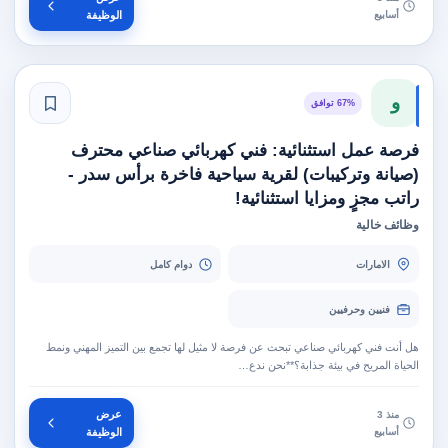
أسابيع
الوظيفة
و
67% توافق
فرصة عمل استثنائية: فني كهربائي صناعي محترف
(صيانة وتركيبات) لقرية سياحية فاخرة برأس سدر -
راتب مجزٍ ومزايا استثنائية!
وظائف خالية
الامارات
دوام كامل
فنيين وحرفيين
هل أنت فني كهربائي صناعي تبحث عن فرصة لا مثيل لها تجمع بين التميز المهني ونمط
الحياة المريح في بيئة جذابة؟**نحن ندع…
عرض
منذ 3
أسابيع
الوظيفة