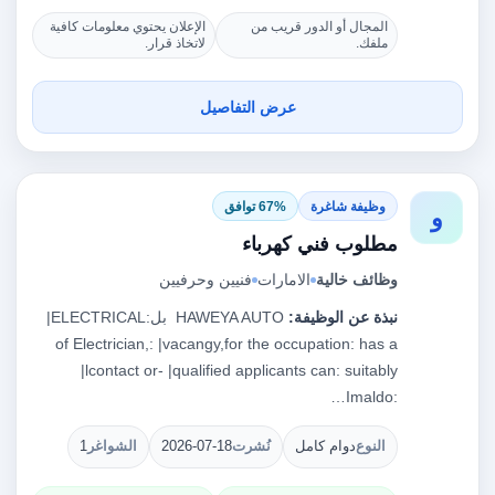
المجال أو الدور قريب من
الإعلان يحتوي معلومات كافية
ملفك.
لاتخاذ قرار.
عرض التفاصيل
وظيفة شاغرة
67% توافق
و
مطلوب فني كهرباء
وظائف خالية
الامارات
فنيين وحرفيين
نبذة عن الوظيفة:
‎ HAWEYA AUTO‏ بل:‎|ELECTRICAL
has a‏ :‎|vacangy,for the occupation‏ :‎of Electrician,
:‎Imaldo…
النوع
دوام كامل
نُشرت
2026-07-18
الشواغر
1