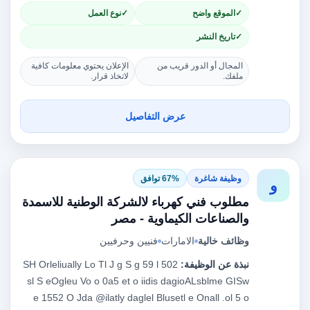
الموقع واضح
نوع العمل
تاريخ النشر
المجال أو الدور قريب من
الإعلان يحتوي معلومات كافية
ملفك.
لاتخاذ قرار.
عرض التفاصيل
وظيفة شاغرة
67% توافق
و
مطلوب فني كهرباء لالشركة الوطنية للاسمدة
والصناعات الكيماوية - مصر
وظائف خالية
الامارات
فنيين وحرفيين
نبذة عن الوظيفة:
502 SH Orleliually Lo Tl J g S g 59 l
sl S eOgleu Vo o 0a5 et o iidis dagioALsblme GISw
e 1552 O Jda @ilatly daglel Blusetl e Onall .ol 5 o