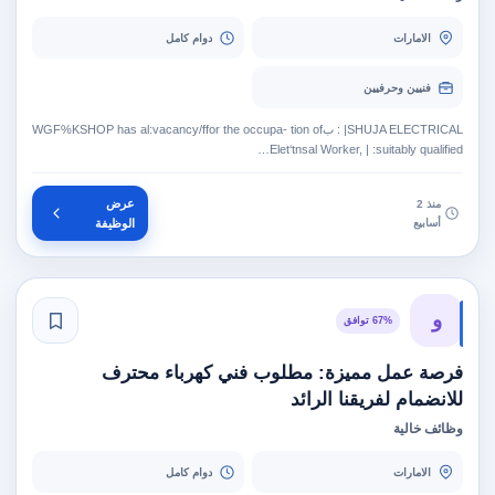
الامارات
دوام كامل
فنيين وحرفيين
‎SHUJA ELECTRICAL| :‏ ب‎WGF%KSHOP has al:‎vacancy/ffor the occupa- tion of
Elet‘tnsal Worker, | :suitably qualified…
عرض
منذ 2
أسابيع
الوظيفة
و
67% توافق
فرصة عمل مميزة: مطلوب فني كهرباء محترف
للانضمام لفريقنا الرائد
وظائف خالية
الامارات
دوام كامل