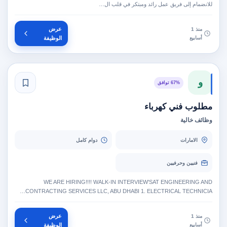
للانضمام إلى فريق عمل رائد ومبتكر في قلب ال…
عرض
منذ 1
أسابيع
الوظيفة
و
67% توافق
مطلوب فني كهرباء
وظائف خالية
الامارات
دوام كامل
فنيين وحرفيين
WE ARE HIRING!!!! WALK-IN INTERVIEW'SAT ENGINEERING AND
CONTRACTING SERVICES LLC, ABU DHABI 1. ELECTRICAL TECHNICIA…
عرض
منذ 1
أسابيع
الوظيفة