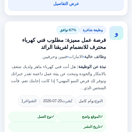
عرض التفاصيل
وظيفة شاغرة
67% توافق
و
فرصة عمل مميزة: مطلوب فني كهرباء
محترف للانضمام لفريقنا الرائد
وظائف خالية
الامارات
فنيين وحرفيين
نبذة عن الوظيفة:
هل أنت فني كهرباء ماهر ولديك شغف
بالابتكار والجودة وتبحث عن بيئة عمل داعمة تقدر خبراتك
وتوفر لك فرص النمو المهني؟ إذا كانت إجابتك نعم، فأنت
الشخص الذي…
النوع
دوام كامل
نُشرت
2026-07-20
الشواغر
1
الموقع واضح
نوع العمل
تاريخ النشر