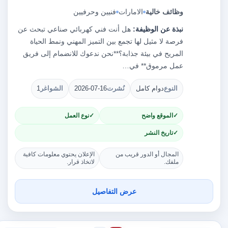
وظائف خالية
الامارات
فنيين وحرفيين
نبذة عن الوظيفة:
هل أنت فني كهربائي صناعي تبحث عن
فرصة لا مثيل لها تجمع بين التميز المهني ونمط الحياة
المريح في بيئة جذابة؟**نحن ندعوك للانضمام إلى فريق
عمل مرموق** في…
النوع
دوام كامل
نُشرت
2026-07-16
الشواغر
1
الموقع واضح
نوع العمل
تاريخ النشر
المجال أو الدور قريب من
الإعلان يحتوي معلومات كافية
ملفك.
لاتخاذ قرار.
عرض التفاصيل