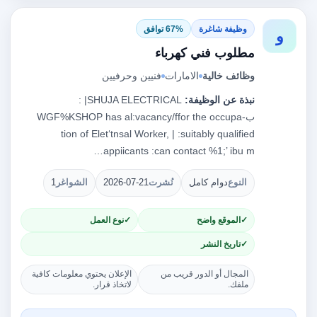
وظيفة شاغرة
67% توافق
و
مطلوب فني كهرباء
وظائف خالية
الامارات
فنيين وحرفيين
نبذة عن الوظيفة:
‎SHUJA ELECTRICAL| :‏
ب‎WGF%KSHOP has al:‎vacancy/ffor the occupa-
tion of Elet‘tnsal Worker, | :suitably qualified
appiicants :can contact %1;’ ibu m…
النوع
دوام كامل
نُشرت
2026-07-21
الشواغر
1
الموقع واضح
نوع العمل
تاريخ النشر
المجال أو الدور قريب من
الإعلان يحتوي معلومات كافية
ملفك.
لاتخاذ قرار.