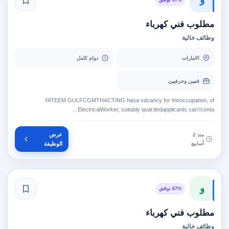
مطلوب فني كهرباء
وظائف خالية
الامارات
دوام كامل
فنيين وحرفيين
YATEEM GULFCGMTHACTING hasa vdcancy for theoccupation, of
ElectricalWorker, suitably qual:tledapplicants can’/conta…
عرض
منذ 2
أسابيع
الوظيفة
و
67% توافق
مطلوب فني كهرباء
وظائف خالية