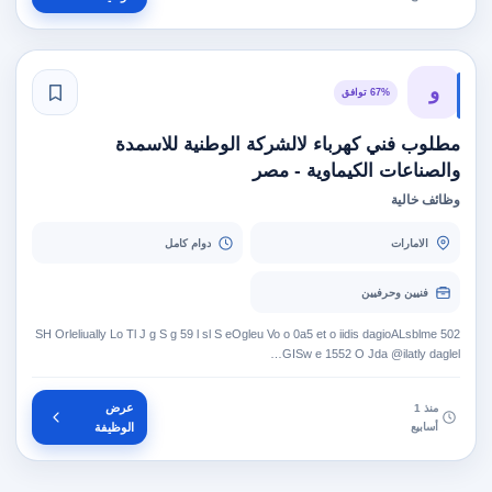
و
67% توافق
مطلوب فني كهرباء لالشركة الوطنية للاسمدة
والصناعات الكيماوية - مصر
وظائف خالية
الامارات
دوام كامل
فنيين وحرفيين
502 SH Orleliually Lo Tl J g S g 59 l sl S eOgleu Vo o 0a5 et o iidis dagioALsblme
GISw e 1552 O Jda @ilatly daglel…
عرض
منذ 1
أسابيع
الوظيفة