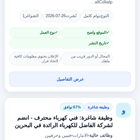
allCdlialp…
النوع
دوام كامل
نُشرت
2026-07-26
الشواغر
1
الموقع واضح
نوع العمل
تاريخ النشر
المجال أو الدور قريب من
الإعلان يحتوي معلومات كافية
ملفك.
لاتخاذ قرار.
عرض التفاصيل
وظيفة شاغرة
67% توافق
و
وظيفة شاغرة: فني كهرباء محترف - انضم
لشركة الفاضل للكهرباء الرائدة في البحرين
وظائف خالية
الامارات
فنيين وحرفيين