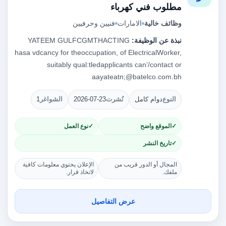
مطلوب فني كهرباء
وظائف خالية
الامارات
فنيين وحرفيين
نبذة عن الوظيفة:
YATEEM GULFCGMTHACTING
hasa vdcancy for theoccupation, of ElectricalWorker,
suitably qual:tledapplicants can’/contact or
aayateatn;@batelco.com.bh
النوع
دوام كامل
نُشرت
2026-07-23
الشواغر
1
الموقع واضح
نوع العمل
تاريخ النشر
المجال أو الدور قريب من
الإعلان يحتوي معلومات كافية
ملفك.
لاتخاذ قرار.
عرض التفاصيل