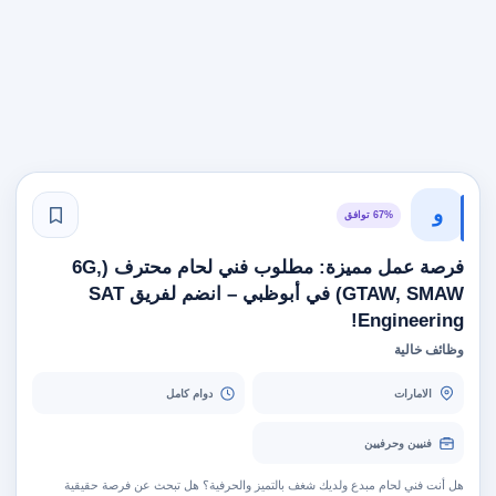
و
67% توافق
فرصة عمل مميزة: مطلوب فني لحام محترف (6G,
GTAW, SMAW) في أبوظبي – انضم لفريق SAT
Engineering!
وظائف خالية
الامارات
دوام كامل
فنيين وحرفيين
هل أنت فني لحام مبدع ولديك شغف بالتميز والحرفية؟ هل تبحث عن فرصة حقيقية