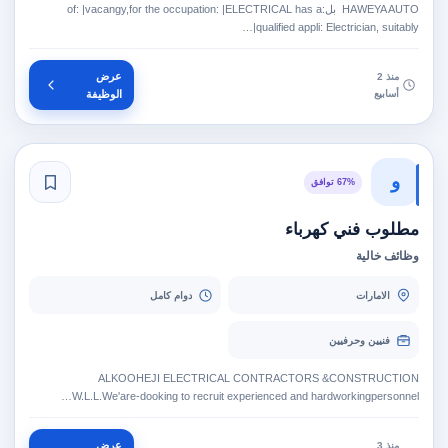
‎ HAWEYA AUTO‏ بل:‎|ELECTRICAL has a‏ :‎|vacangy,for the occupation‏ :‎of
Electrician, suitably‏ :‎|qualified appli…
عرض
منذ 2
أسابيع
الوظيفة
و
67% توافق
مطلوب فني كهرباء
وظائف خالية
الامارات
دوام كامل
فنيين وحرفيين
ALKOOHEJI ELECTRICAL CONTRACTORS &CONSTRUCTION
W.L.L.We'are-dooking to recruit experienced and hardworkingpersonnel…
عرض
منذ 3