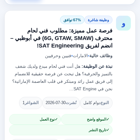
وظيفة شاغرة
67% توافق
و
فرصة عمل مميزة: مطلوب فني لحام
محترف (6G, GTAW, SMAW) في أبوظبي –
انضم لفريق SAT Engineering!
وظائف خالية
الامارات
فنيين وحرفيين
نبذة عن الوظيفة:
هل أنت فني لحام مبدع ولديك شغف
بالتميز والحرفية؟ هل تبحث عن فرصة حقيقية للانضمام
إلى فريق عمل رائد ومبتكر في قلب العاصمة الإماراتية؟
نحن في SAT Engine…
النوع
دوام كامل
نُشرت
2026-07-30
الشواغر
1
الموقع واضح
نوع العمل
تاريخ النشر