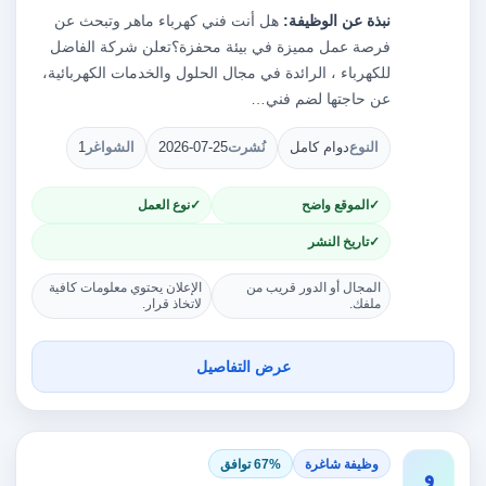
نبذة عن الوظيفة:
هل أنت فني كهرباء ماهر وتبحث عن
فرصة عمل مميزة في بيئة محفزة؟تعلن شركة الفاضل
للكهرباء ، الرائدة في مجال الحلول والخدمات الكهربائية،
عن حاجتها لضم فني…
النوع
دوام كامل
نُشرت
2026-07-25
الشواغر
1
الموقع واضح
نوع العمل
تاريخ النشر
المجال أو الدور قريب من
الإعلان يحتوي معلومات كافية
ملفك.
لاتخاذ قرار.
عرض التفاصيل
وظيفة شاغرة
67% توافق
و