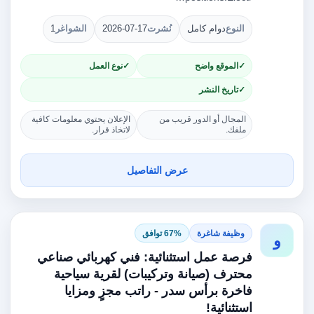
النوع
دوام كامل
نُشرت
2026-07-17
الشواغر
1
الموقع واضح
نوع العمل
تاريخ النشر
المجال أو الدور قريب من
الإعلان يحتوي معلومات كافية
ملفك.
لاتخاذ قرار.
عرض التفاصيل
وظيفة شاغرة
67% توافق
و
فرصة عمل استثنائية: فني كهربائي صناعي
محترف (صيانة وتركيبات) لقرية سياحية
فاخرة برأس سدر - راتب مجزٍ ومزايا
استثنائية!