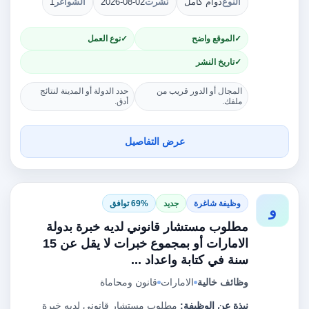
النوع
دوام كامل
نُشرت
2026-08-02
الشواغر
1
الموقع واضح
نوع العمل
تاريخ النشر
المجال أو الدور قريب من
حدد الدولة أو المدينة لنتائج
ملفك.
أدق.
عرض التفاصيل
وظيفة شاغرة
جديد
69% توافق
و
مطلوب مستشار قانوني لديه خبرة بدولة
الامارات أو بمجموع خبرات لا يقل عن 15
سنة في كتابة واعداد ...
وظائف خالية
الامارات
قانون ومحاماة
نبذة عن الوظيفة:
مطلوب مستشار قانوني لديه خبرة