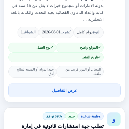
بدولة الامارات أو بمجموع خبرات لا يقل عن 15 سنة في
كتابة واعداد الدعاوى القضائية يجيد التحدث والكتابة باللغة
الانجليزية …
النوع
دوام كامل
نُشرت
2026-08-01
الشواغر
1
الموقع واضح
نوع العمل
تاريخ النشر
المجال أو الدور قريب من
حدد الدولة أو المدينة لنتائج
ملفك.
أدق.
عرض التفاصيل
وظيفة شاغرة
جديد
69% توافق
و
تطلب جهة استشارات قانونية في إمارة