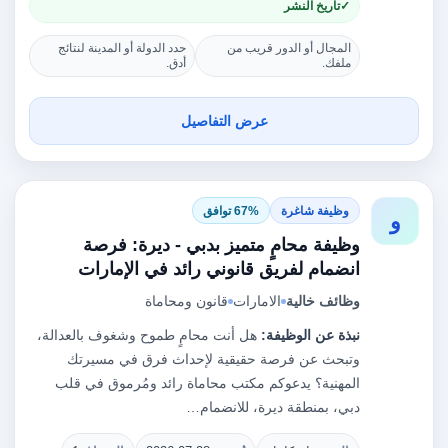
تاريخ النشر
المجال أو الدور قريب من
حدد الدولة أو المدينة لنتائج
ملفك.
أدق.
عرض التفاصيل
وظيفة شاغرة
67% توافق
و
وظيفة محامٍ متميز بدبي - ديرة: فرصة
انضمام لفريق قانوني رائد في الإمارات
وظائف خالية
الامارات
قانون ومحاماة
نبذة عن الوظيفة:
هل أنت محامٍ طموح وشغوف بالعدالة،
وتبحث عن فرصة حقيقية لإحداث فرق في مسيرتك
المهنية؟ يدعوكم مكتب محاماة رائد ومُرموق في قلب
دبي، بمنطقة ديرة، للانضمام…