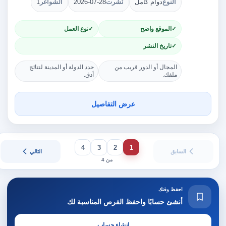
النوع
دوام كامل
نُشرت
2026-07-28
الشواغر
1
الموقع واضح
نوع العمل
تاريخ النشر
المجال أو الدور قريب من
حدد الدولة أو المدينة لنتائج
ملفك.
أدق.
عرض التفاصيل
4
3
2
1
السابق
التالي
من 4
احفظ وقتك
أنشئ حسابًا واحفظ الفرص المناسبة لك
إنشاء حساب