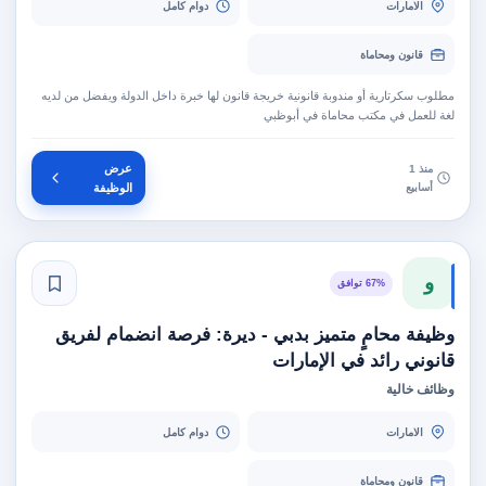
الامارات
دوام كامل
قانون ومحاماة
مطلوب سكرتارية أو مندوبة قانونية خريجة قانون لها خبرة داخل الدولة ويفضل من لديه
لغة للعمل في مكتب محاماة في أبوظبي
عرض
منذ 1
أسابيع
الوظيفة
و
67% توافق
وظيفة محامٍ متميز بدبي - ديرة: فرصة انضمام لفريق
قانوني رائد في الإمارات
وظائف خالية
الامارات
دوام كامل
قانون ومحاماة