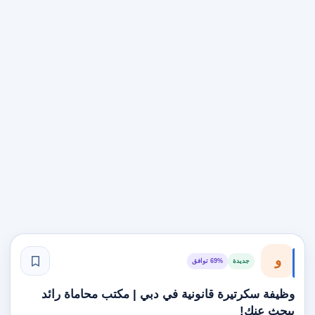
و
جديدة
69% توافق
وظيفة سكرتيرة قانونية في دبي | مكتب محاماة رائد
يبحث عنك!