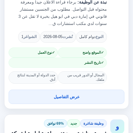
نبذة عن الوظيفة:
برجاء قراءة الاعلان جيدا ومعرفة
محتواه قبل التواصل. مطلوب من الجنسين مستشار
قانوني في إمارة دبي في ابو هيل بخبرة لا تقل عن 3
سنوات لدي مكتب استشارات ق…
النوع
دوام كامل
نُشرت
2026-08-05
الشواغر
1
الموقع واضح
نوع العمل
تاريخ النشر
المجال أو الدور قريب من
حدد الدولة أو المدينة لنتائج
ملفك.
أدق.
عرض التفاصيل
وظيفة شاغرة
جديد
69% توافق
و