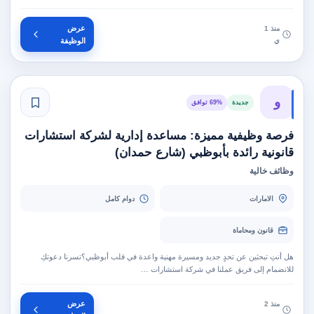
عرض
منذ 1
ي
الوظيفة
و
جديدة
69% توافق
فرصة وظيفية مميزة: مساعدة إدارية لشركة استشارات
قانونية رائدة بأبوظبي (شارع حمدان)
وظائف خالية
الامارات
دوام كامل
قانون ومحاماة
هل أنتِ تبحثين عن تحدٍ جديد ومسيرة مهنية واعدة في قلب أبوظبي؟تسرنا دعوتكِ
للانضمام إلى فريق عملنا في شركة استشارات …
عرض
منذ 2