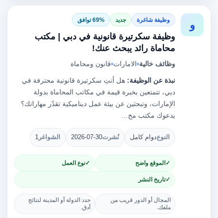
وظيفة شاغرة
جديد
69% توافق
و
وظيفة سكرتيرة قانونية في دبي | مكتب
محاماة رائد يبحث عنك!
وظائف خالية
الامارات
قانون ومحاماة
نبذة عن الوظيفة:
هل أنتِ سكرتيرة قانونية محترفة في
دبي، تتمتعين بخبرة قيمة في مكاتب المحاماة بدولة
الإمارات، وتبحثين عن بيئة عمل ديناميكية تقدّر مهاراتك؟
يدعوك مكتب مح…
النوع
دوام كامل
نُشرت
2026-07-30
الشواغر
1
الموقع واضح
نوع العمل
تاريخ النشر
المجال أو الدور قريب من
حدد الدولة أو المدينة لنتائج
ملفك.
أدق.