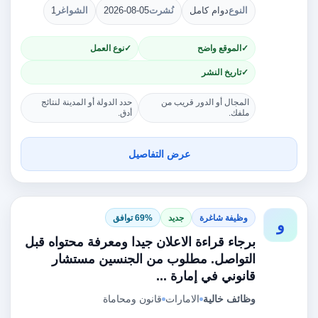
النوع
دوام كامل
نُشرت
2026-08-05
الشواغر
1
الموقع واضح
نوع العمل
تاريخ النشر
المجال أو الدور قريب من
حدد الدولة أو المدينة لنتائج
ملفك.
أدق.
عرض التفاصيل
وظيفة شاغرة
جديد
69% توافق
و
برجاء قراءة الاعلان جيدا ومعرفة محتواه قبل
التواصل. مطلوب من الجنسين مستشار
قانوني في إمارة ...
وظائف خالية
الامارات
قانون ومحاماة