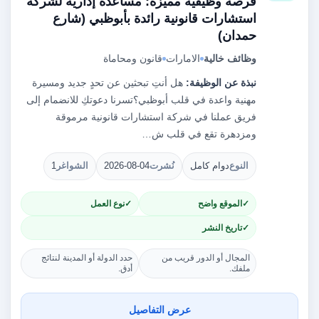
فرصة وظيفية مميزة: مساعدة إدارية لشركة
استشارات قانونية رائدة بأبوظبي (شارع
حمدان)
وظائف خالية
الامارات
قانون ومحاماة
نبذة عن الوظيفة:
هل أنتِ تبحثين عن تحدٍ جديد ومسيرة
مهنية واعدة في قلب أبوظبي؟تسرنا دعوتكِ للانضمام إلى
فريق عملنا في شركة استشارات قانونية مرموقة
ومزدهرة تقع في قلب ش…
النوع
دوام كامل
نُشرت
2026-08-04
الشواغر
1
الموقع واضح
نوع العمل
تاريخ النشر
المجال أو الدور قريب من
حدد الدولة أو المدينة لنتائج
ملفك.
أدق.
عرض التفاصيل