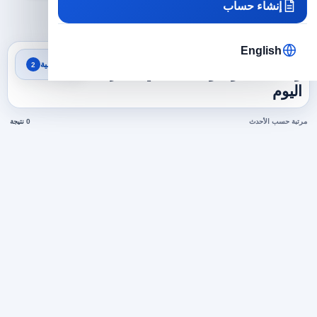
إنشاء حساب
×
×
مصر
قانون ومحاماة
مسح الكل
English
نتائج البحث
تصفية
2
وظائف قانون ومحاماة في مصر
اليوم
مرتبة حسب الأحدث
0 نتيجة