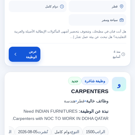
قطر
دوام كامل
سياحة وسفر
هل أنت فنان في مطبخك، وشغوف بتحضير أشهى المأكولات الإيطالية الأصيلة والعربية
التقليدية؟ هل تبحث عن بيئة عمل تقدّر إ…
عرض
منذ 4
أسابيع
الوظيفة
وظيفة شاغرة
جديد
و
CARPENTERS
وظائف خالية
قطر
هندسة
نبذة عن الوظيفة:
Need INDIAN FURNITURES
Carpenters with NOC TO WORK IN DOHA QATAR.
الراتب
1500
النوع
دوام كامل
نُشرت
2026-08-05
الشواغ