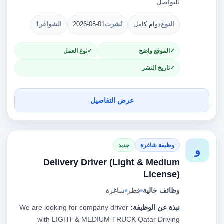
للتواصل
النوع
دوام كامل
نُشرت
2026-08-01
الشواغر
1
الموقع واضح
نوع العمل
تاريخ النشر
عرض التفاصيل
وظيفة شاغرة
جديد
و
Delivery Driver (Light & Medium
License)
وظائف خالية
قطر
شاغرة
نبذة عن الوظيفة:
We are looking for company driver
with LIGHT & MEDIUM TRUCK Qatar Driving