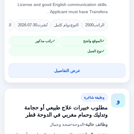
License and good English communication skills.
Applicant must have Transfera…
الراتب
2500
النوع
دوام كامل
نُشرت
2026-07-30
الشواغ
الموقع واضح
راتب مذكور
نوع العمل
عرض التفاصيل
وظيفة شاغرة
و
مطلوب خبيرات علاج طبيعي أو حجامة
وتدليك وحمام مغربي في الدوحة قطر
وظائف خالية
الدوحة
صحة وجمال