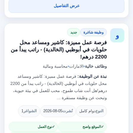
عرض التفاصيل
وظيفة شاغرة
جديد
و
فرصة عمل مميزة: كاشير ومساعد محل
حلويات في أبوظبي (الخالدية) - راتب يبدأ من
2200 درهم!
وظائف خالية
الامارات
محاسبة ومالية
نبذة عن الوظيفة:
فرصة عمل مميزة: كاشير ومساعد
محل حلويات في أبوظبي (الخالدية) - راتب يبدأ من 2200
درهم!هل أنت شاب طموح، محب للعمل في بيئة حيوية،
وتبحث عن وظيفة مستقرة …
النوع
دوام كامل
نُشرت
2026-08-05
الشواغر
1
الموقع واضح
نوع العمل