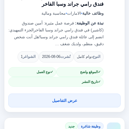
فندق رامي جراند وسبا الفاخر
وظائف خالية
الامارات
محاسبة ومالية
نبذة عن الوظيفة:
فرصة عمل مثيرة: أمين صندوق
(كاشير) في فندق رامي جراند وسبا الفاخرالجزء التمهيدي:
انضم إلى عائلة فندق رامي جراند وسبا!هل أنت شخص
دقيق، منظم، ولديك شغف …
النوع
دوام كامل
نُشرت
2026-08-06
الشواغر
1
الموقع واضح
نوع العمل
تاريخ النشر
عرض التفاصيل
وظيفة شاغرة
جديد