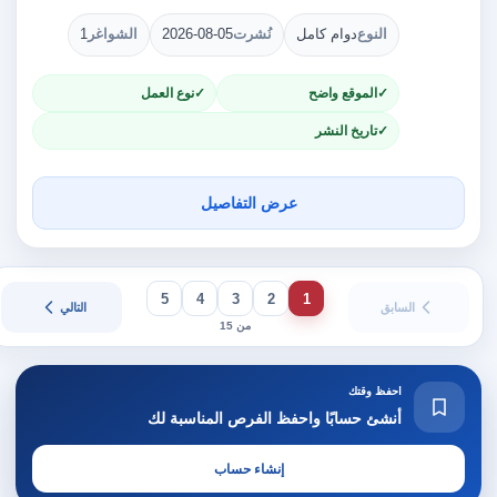
النوع
دوام كامل
نُشرت
2026-08-05
الشواغر
1
الموقع واضح
نوع العمل
تاريخ النشر
عرض التفاصيل
5
4
3
2
1
السابق
التالي
من 15
احفظ وقتك
أنشئ حسابًا واحفظ الفرص المناسبة لك
إنشاء حساب