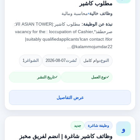
مطلوب كاشير
وظائف خالية
محاسبة ومالية
نبذة عن الوظيفة:
مطلوب كاشير:|ASIAN TOWER ‏االا‎:
‏صرحطقذ‎ vacancy for the:: loccupation of Cashier,*
|suitably qualifiedapplicants‘lcan contact /tlor
kalammojumdar22@…
النوع
دوام كامل
نُشرت
2026-08-07
الشواغر
1
نوع العمل
تاريخ النشر
عرض التفاصيل
وظيفة شاغرة
جديد
و
وظائف كاشير شاغرة | انضم لفريق مخبز