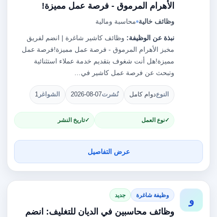
الأهرام المرموق - فرصة عمل مميزة!
وظائف خالية
محاسبة ومالية
نبذة عن الوظيفة:
وظائف كاشير شاغرة | انضم لفريق
مخبز الأهرام المرموق - فرصة عمل مميزة!فرصة عمل
مميزة!هل أنت شغوف بتقديم خدمة عملاء استثنائية
وتبحث عن فرصة عمل كاشير في…
النوع
دوام كامل
نُشرت
2026-08-07
الشواغر
1
نوع العمل
تاريخ النشر
عرض التفاصيل
وظيفة شاغرة
جديد
و
وظائف محاسبين في الديان للتغليف: انضم