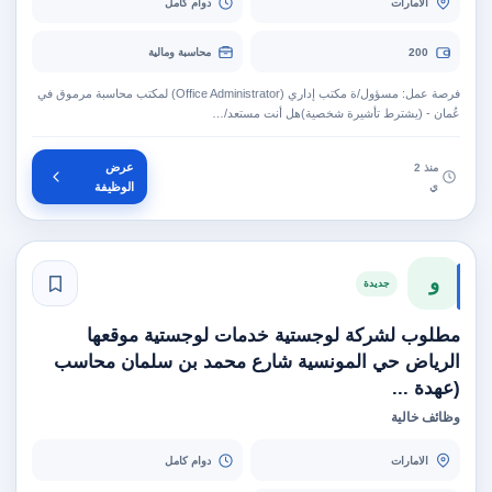
الامارات
دوام كامل
200
محاسبة ومالية
فرصة عمل: مسؤول/ة مكتب إداري (Office Administrator) لمكتب محاسبة مرموق في
عُمان - (يشترط تأشيرة شخصية)هل أنت مستعد/…
عرض
منذ 2
ي
الوظيفة
و
جديدة
مطلوب لشركة لوجستية خدمات لوجستية موقعها
الرياض حي المونسية شارع محمد بن سلمان محاسب
(عهدة ...
وظائف خالية
الامارات
دوام كامل