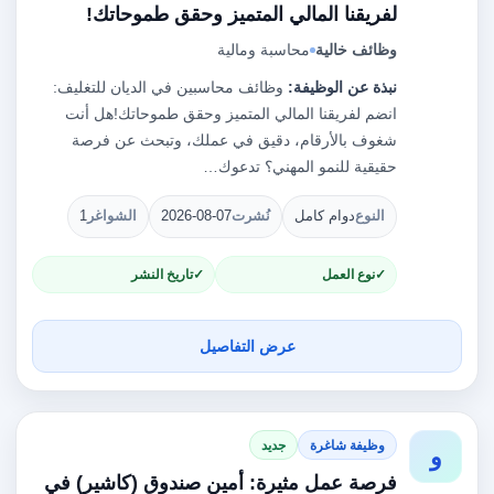
لفريقنا المالي المتميز وحقق طموحاتك!
وظائف خالية
محاسبة ومالية
نبذة عن الوظيفة:
وظائف محاسبين في الديان للتغليف:
انضم لفريقنا المالي المتميز وحقق طموحاتك!هل أنت
شغوف بالأرقام، دقيق في عملك، وتبحث عن فرصة
حقيقية للنمو المهني؟ تدعوك…
النوع
دوام كامل
نُشرت
2026-08-07
الشواغر
1
نوع العمل
تاريخ النشر
عرض التفاصيل
وظيفة شاغرة
جديد
و
فرصة عمل مثيرة: أمين صندوق (كاشير) في