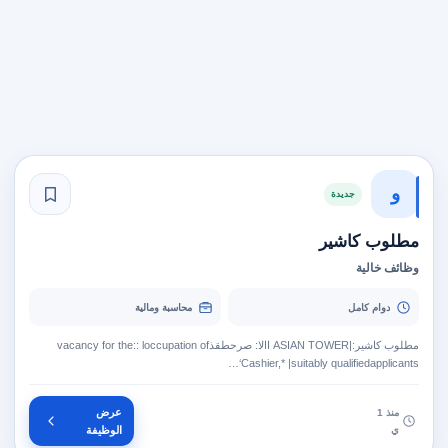
و
جديدة
مطلوب كاشير
وظائف خالية
دوام كامل
محاسبة ومالية
مطلوب كاشير:|ASIAN TOWER ‏االا‎: ‏صرحطقذ‎ vacancy for the:: loccupation of
Cashier,* |suitably qualifiedapplicants‘…
عرض
منذ 1
ي
الوظيفة