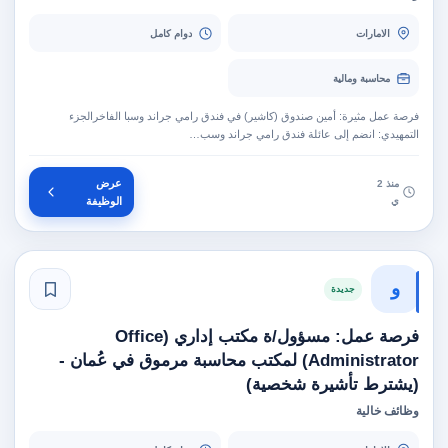
الامارات
دوام كامل
محاسبة ومالية
فرصة عمل مثيرة: أمين صندوق (كاشير) في فندق رامي جراند وسبا الفاخرالجزء
التمهيدي: انضم إلى عائلة فندق رامي جراند وسب…
عرض
منذ 2
ي
الوظيفة
و
جديدة
فرصة عمل: مسؤول/ة مكتب إداري (Office
Administrator) لمكتب محاسبة مرموق في عُمان -
(يشترط تأشيرة شخصية)
وظائف خالية