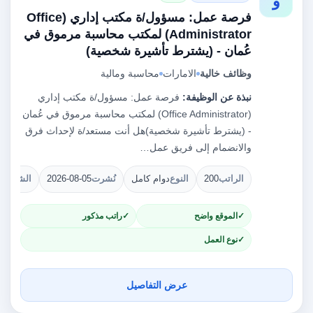
و
فرصة عمل: مسؤول/ة مكتب إداري (Office
Administrator) لمكتب محاسبة مرموق في
عُمان - (يشترط تأشيرة شخصية)
وظائف خالية
الامارات
محاسبة ومالية
نبذة عن الوظيفة:
فرصة عمل: مسؤول/ة مكتب إداري
(Office Administrator) لمكتب محاسبة مرموق في عُمان
- (يشترط تأشيرة شخصية)هل أنت مستعد/ة لإحداث فرق
والانضمام إلى فريق عمل…
الراتب
200
النوع
دوام كامل
نُشرت
2026-08-05
الشواغر
الموقع واضح
راتب مذكور
نوع العمل
عرض التفاصيل