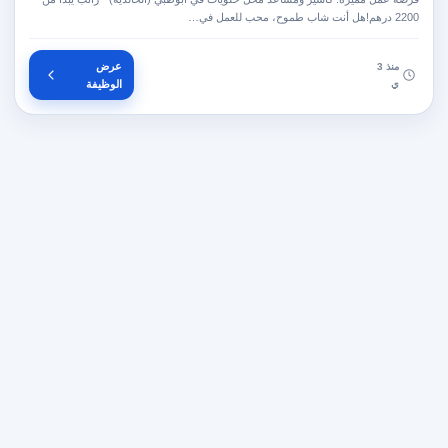
2200 درهم!هل أنت شاب طموح، محب للعمل في…
عرض
منذ 3
ي
الوظيفة