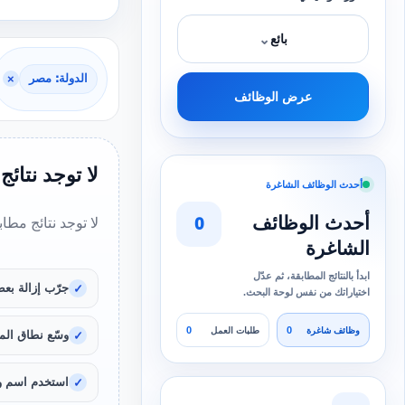
⌄
بائع
الدولة: مصر
×
عرض الوظائف
لا توجد نتائج
أحدث الوظائف الشاغرة
أحدث الوظائف
0
لا توجد نتائج مطا
الشاغرة
ابدأ بالنتائج المطابقة، ثم عدّل
جرّب إزالة بعض
اختياراتك من نفس لوحة البحث.
0
0
وظائف شاغرة
طلبات العمل
وسّع نطاق المد
استخدم اسم و