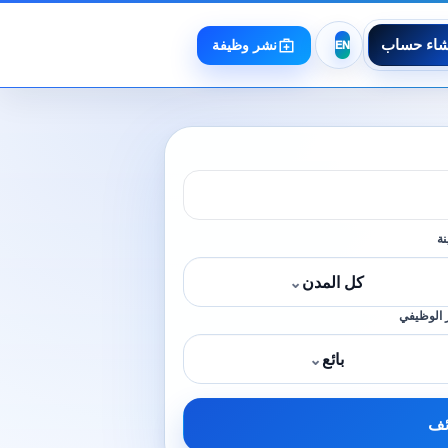
شاء حساب
نشر وظيفة
نة
كل المدن
⌄
 الوظيفي
بائع
⌄
ئف