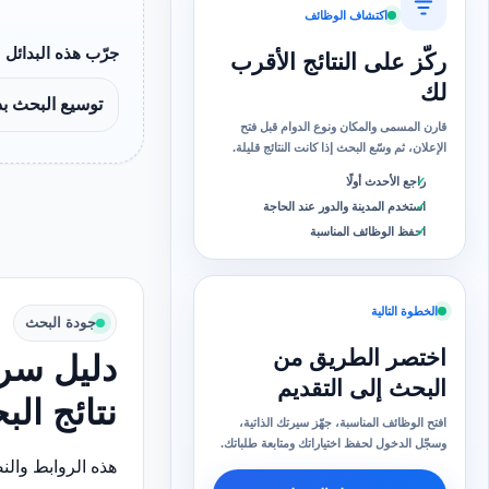
اكتشاف الوظائف
جرّب هذه البدائل
ركّز على النتائج الأقرب
لك
توسيع البحث ب
قارن المسمى والمكان ونوع الدوام قبل فتح
الإعلان، ثم وسّع البحث إذا كانت النتائج قليلة.
راجع الأحدث أولًا
استخدم المدينة والدور عند الحاجة
احفظ الوظائف المناسبة
الخطوة التالية
جودة البحث
اختصر الطريق من
دليل سري
البحث إلى التقديم
نتائج ال
افتح الوظائف المناسبة، جهّز سيرتك الذاتية،
وسجّل الدخول لحفظ اختياراتك ومتابعة طلباتك.
هذه الروابط وال