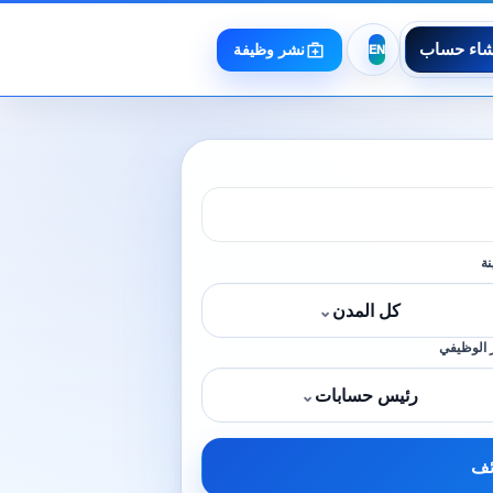
شاء حساب
نشر وظيفة
نة
كل المدن
⌄
 الوظيفي
رئيس حسابات
⌄
ئف