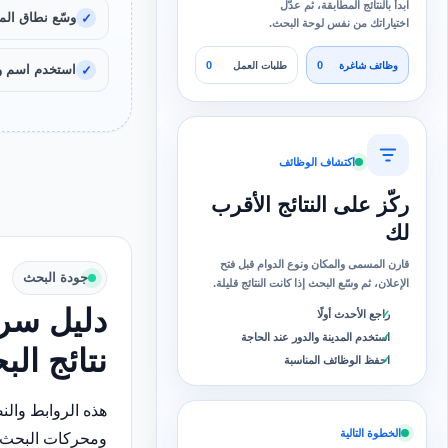
ابدأ بالنتائج المطابقة، ثم عدّل
وسّع نطاق المد
اختياراتك من نفس لوحة البحث.
0
0
وظائف شاغرة
طلبات العمل
استخدم اسم و
اكتشاف الوظائف
ركّز على النتائج الأقرب
لك
قارن المسمى والمكان ونوع الدوام قبل فتح
جودة البحث
الإعلان، ثم وسّع البحث إذا كانت النتائج قليلة.
دليل سري
راجع الأحدث أولًا
استخدم المدينة والدور عند الحاجة
نتائج ال
احفظ الوظائف المناسبة
هذه الروابط وال
الخطوة التالية
ومحركات البحث 