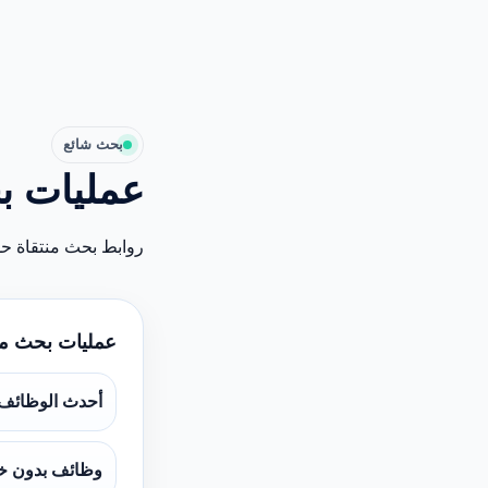
بحث شائع
عمليات ب
روابط بحث منتقاة ح
عمليات بحث م
أحدث الوظائف
وظائف بدون خ