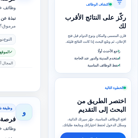
اكتشاف الوظائف
وظائف خا
ركّز على النتائج الأقرب
نبذة عن 
لك
مرموق؟ت
قارن المسمى والمكان ونوع الدوام قبل فتح
النوع
دو
الإعلان، ثم وسّع البحث إذا كانت النتائج قليلة.
راجع الأحدث أولًا
الموقع
استخدم المدينة والدور عند الحاجة
المجال أ
احفظ الوظائف المناسبة
الخطوة التالية
اختصر الطريق من
وظيفة ش
البحث إلى التقديم
و
فرصة ع
افتح الوظائف المناسبة، جهّز سيرتك الذاتية،
وسجّل الدخول لحفظ اختياراتك ومتابعة طلباتك.
وظائف خا