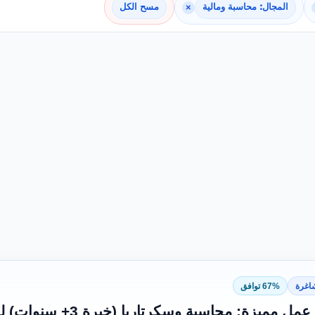
المجال: محاسبة ومالية
×
مسح الكل
اغرة
67% توافق
مميزة: محاسبة وسكرتاريا (خبرة 3+ سنوات) لمدرسة خاصة رائدة