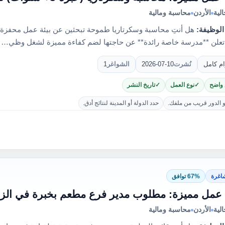
لية
الأردن
محاسبة ومالية
الوظيفة:
هل أنتِ محاسبة وسكرتاريا طموحة تبحثين عن بيئة عمل محفزة
علن **مدرسة خاصة رائدة** عن حاجتها لضم كفاءة مميزة لشغل وظي…
ام كامل
نُشرت
2026-07-10
الشواغر
1
 واضح
نوع العمل
تاريخ النشر
و الدور قريب من ملفك.
حدد الدولة أو المدينة لنتائج أدق.
اغرة
67% توافق
مل مميزة: مطلوب مدير فرع مطعم بخبرة في الزرقاء
لية
الأردن
محاسبة ومالية