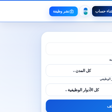
شاء حساب
نشر وظيفة
نة
كل المدن
⌄
 الوظيفي
كل الأدوار الوظيفية
⌄
ئف