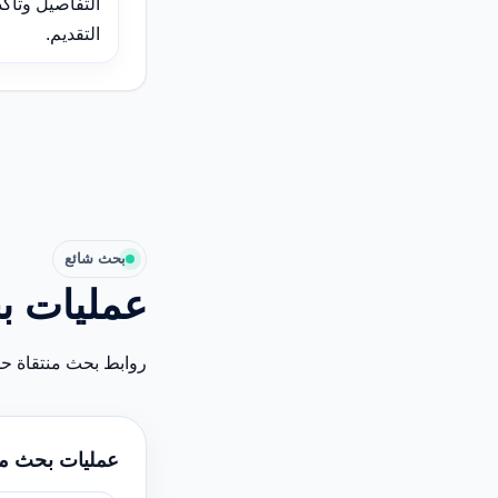
التفاصيل وتأك
التقديم.
بحث شائع
عمليات ب
روابط بحث منتقاة ح
عمليات بحث م