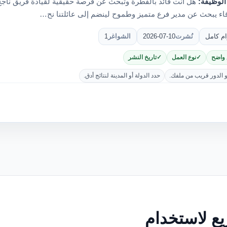
الوظيفة:
هل أنت قائد بالفطرة وتبحث عن فرصة حقيقية لقيادة فريق ناج
اء يبحث عن مدير فرع متميز وطموح لينضم إلى عائلتنا نح…
ام كامل
نُشرت
2026-07-10
الشواغر
1
 واضح
نوع العمل
تاريخ النشر
و الدور قريب من ملفك.
حدد الدولة أو المدينة لنتائج أدق.
ع لاستخدام