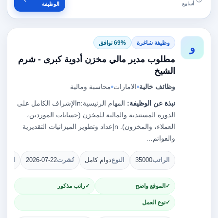
أسابيع
الوظيفة
وظيفة شاغرة
69% توافق
و
مطلوب مدير مالي مخزن أدوية كبرى - شرم
الشيخ
وظائف خالية
الامارات
محاسبة ومالية
نبذة عن الوظيفة:
المهام الرئيسية:nالإشراف الكامل على
الدورة المستندية والمالية للمخزن (حسابات الموردين،
العملاء، والمخزون). nإعداد وتطوير الميزانيات التقديرية
والقوائم…
الراتب
35000
النوع
دوام كامل
نُشرت
2026-07-22
الشوا
الموقع واضح
راتب مذكور
نوع العمل