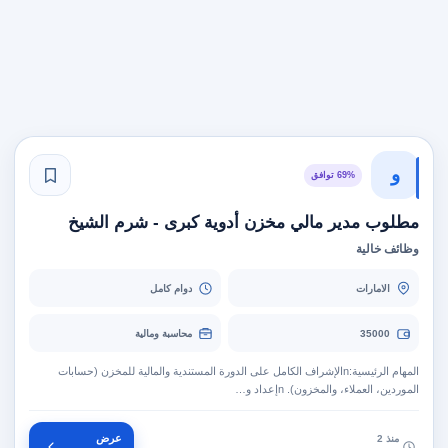
و
69% توافق
مطلوب مدير مالي مخزن أدوية كبرى - شرم الشيخ
وظائف خالية
الامارات
دوام كامل
35000
محاسبة ومالية
المهام الرئيسية:nالإشراف الكامل على الدورة المستندية والمالية للمخزن (حسابات
الموردين، العملاء، والمخزون). nإعداد و…
عرض
منذ 2