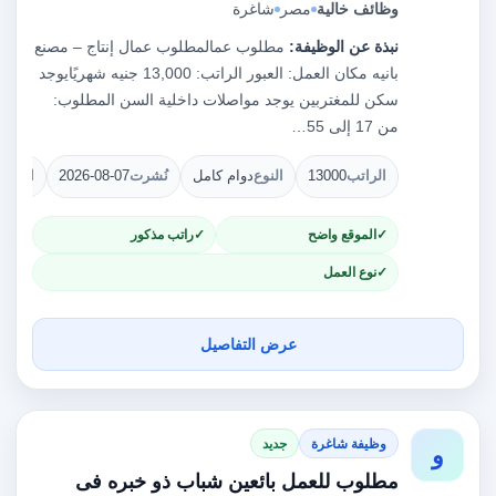
وظائف خالية
مصر
شاغرة
نبذة عن الوظيفة:
مطلوب عمالمطلوب عمال إنتاج – مصنع
بانيه مكان العمل: العبور الراتب: 13,000 جنيه شهريًايوجد
سكن للمغتربين يوجد مواصلات داخلية السن المطلوب:
من 17 إلى 55…
الراتب
13000
النوع
دوام كامل
نُشرت
2026-08-07
الشوا
الموقع واضح
راتب مذكور
نوع العمل
عرض التفاصيل
وظيفة شاغرة
جديد
و
مطلوب للعمل بائعين شباب ذو خبره فى