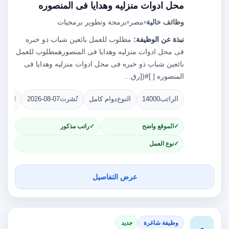
محل ادوات منزليه وهدايا فى المنصوره
وظائف خالية
مصر
برمجة وتطوير برمجيات
نبذة عن الوظيفة:
مطلوب للعمل بائعين شباب ذو خبره
فى محل ادوات منزليه وهدايا فى المنصوره‫مطلوب للعمل
بائعين شباب ذو خبره فى محل ادوات منزليه وهدايا فى
المنصوره [ ]#([رق…
الراتب
14000
النوع
دوام كامل
نُشرت
2026-08-07
الشوا
الموقع واضح
راتب مذكور
نوع العمل
عرض التفاصيل
وظيفة شاغرة
جديد
و