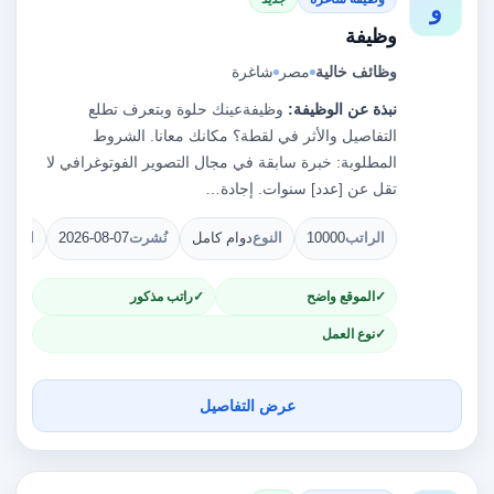
و
وظيفة
وظائف خالية
مصر
شاغرة
نبذة عن الوظيفة:
وظيفة‫عينك حلوة وبتعرف تطلع
التفاصيل والأثر في لقطة؟ مكانك معانا. الشروط
المطلوبة: خبرة سابقة في مجال التصوير الفوتوغرافي لا
تقل عن [عدد] سنوات. إجادة…
الراتب
10000
النوع
دوام كامل
نُشرت
2026-08-07
الشوا
الموقع واضح
راتب مذكور
نوع العمل
عرض التفاصيل