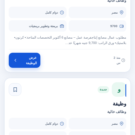
وظائف خالية
مصر
دوام كامل
9700
برمجة وتطوير برمجيات
مطلوب عمال مصانع إنتاجفرصة عمل – مصانع 6 أكتوبر التخصصات المتاحة:• كرتون•
بلاستيك• ورق الراتب: 9,700 جنيه شهريًا عد…
عرض
منذ 2
س
الوظيفة
و
جديدة
وظيفة
وظائف خالية
مصر
دوام كامل