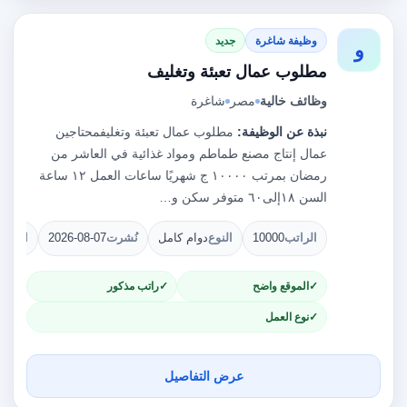
وظيفة شاغرة
جديد
و
مطلوب عمال تعبئة وتغليف
وظائف خالية
مصر
شاغرة
نبذة عن الوظيفة:
مطلوب عمال تعبئة وتغليفمحتاجين
عمال إنتاج مصنع طماطم ومواد غذائية في العاشر من
رمضان بمرتب ١٠٠٠٠ ج شهريًا ساعات العمل ١٢ ساعة
السن ١٨إلى٦٠ متوفر سكن و…
الراتب
10000
النوع
دوام كامل
نُشرت
2026-08-07
الشوا
الموقع واضح
راتب مذكور
نوع العمل
عرض التفاصيل