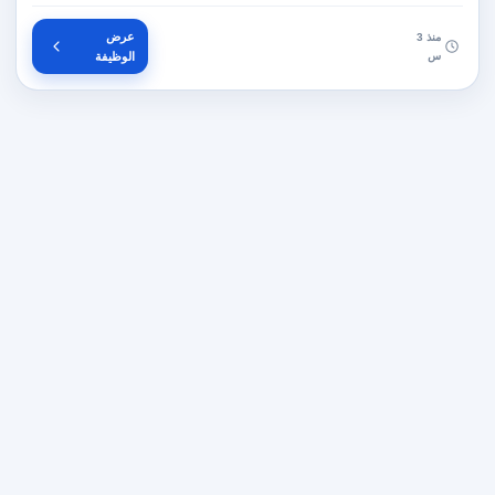
عرض
منذ 3
س
الوظيفة