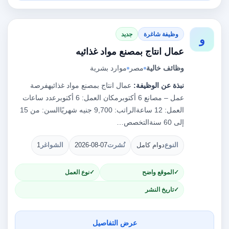
وظيفة شاغرة
جديد
و
عمال انتاج بمصنع مواد غذائيه
وظائف خالية
مصر
موارد بشرية
نبذة عن الوظيفة:
عمال انتاج بمصنع مواد غذائيهفرصة
عمل – مصانع 6 أكتوبرمكان العمل: 6 أكتوبرعدد ساعات
العمل: 12 ساعةالراتب: 9,700 جنيه شهريًاالسن: من 15
إلى 60 سنةالتخصص…
النوع
دوام كامل
نُشرت
2026-08-07
الشواغر
1
الموقع واضح
نوع العمل
تاريخ النشر
عرض التفاصيل