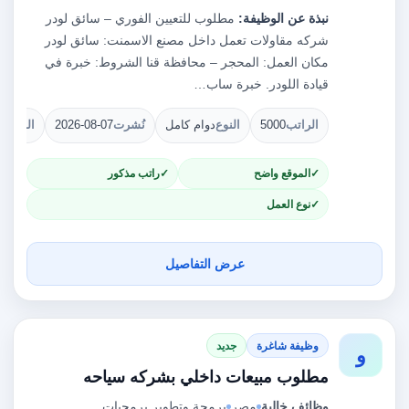
نبذة عن الوظيفة:
مطلوب للتعيين الفوري – سائق لودر
شركه مقاولات تعمل داخل مصنع الاسمنت: سائق لودر
مكان العمل: المحجر – محافظة قنا الشروط: خبرة في
قيادة اللودر. خبرة ساب…
الراتب
5000
النوع
دوام كامل
نُشرت
2026-08-07
الشواغ
الموقع واضح
راتب مذكور
نوع العمل
عرض التفاصيل
وظيفة شاغرة
جديد
و
مطلوب مبيعات داخلي بشركه سياحه
وظائف خالية
مصر
برمجة وتطوير برمجيات