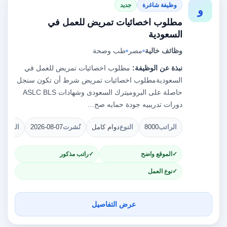
وظيفة شاغرة
جديد
و
مطلوب اخصائيات تمريض للعمل في
السعودية
وظائف خالية
مصر
طب وصحة
نبذة عن الوظيفة:
مطلوب اخصائيات تمريض للعمل في
السعودية‫مطلوب اخصائيات تمريض شرط أن تكون سنجل
حاصلة على البروميترك السعودى وشهادات ASLC BLS
دورات تدريبيه جودة حمايه صح…
الراتب
8000
النوع
دوام كامل
نُشرت
2026-08-07
الشواغ
الموقع واضح
راتب مذكور
نوع العمل
عرض التفاصيل