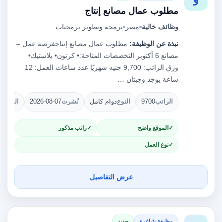
مطلوب عمال مصانع إنتاج
وظائف خالية
مصر
برمجة وتطوير برمجيات
نبذة عن الوظيفة:
مطلوب عمال مصانع إنتاجفرصة عمل –
مصانع 6 أكتوبر التخصصات المتاحة:• كرتون• بلاستيك•
ورق الراتب: 9,700 جنيه شهريًا عدد ساعات العمل: 12
ساعة يوجد وجبتان …
الراتب
9700
النوع
دوام كامل
نُشرت
2026-08-07
الشواغ
الموقع واضح
راتب مذكور
نوع العمل
عرض التفاصيل
وظيفة شاغرة
جديد