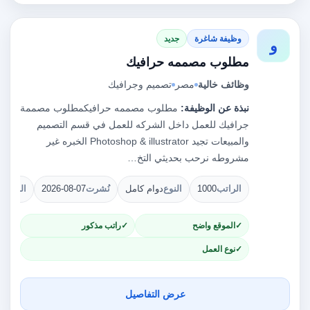
وظيفة شاغرة
جديد
و
مطلوب مصممه حرافيك
وظائف خالية
مصر
تصميم وجرافيك
نبذة عن الوظيفة:
مطلوب مصممه حرافيك‫مطلوب مصممة
جرافيك للعمل داخل الشركه للعمل في قسم التصميم
والمبيعات تجيد Photoshop & illustrator الخبره غير
مشروطه نرحب بحديثي التخ…
الراتب
1000
النوع
دوام كامل
نُشرت
2026-08-07
الشواغ
الموقع واضح
راتب مذكور
نوع العمل
عرض التفاصيل