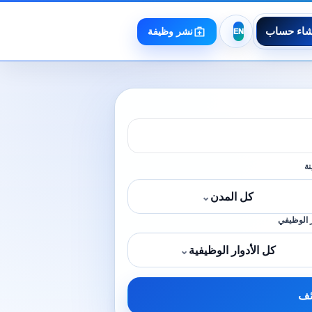
شاء حساب
نشر وظيفة
نة
كل المدن
⌄
 الوظيفي
كل الأدوار الوظيفية
⌄
ئف