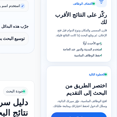
اكتشاف الوظائف
استخدم اسم و
ركّز على النتائج الأقرب
لك
جرّب هذه البدائل
قارن المسمى والمكان ونوع الدوام قبل فتح
الإعلان، ثم وسّع البحث إذا كانت النتائج قليلة.
توسيع البحث ب
راجع الأحدث أولًا
استخدم المدينة والدور عند الحاجة
احفظ الوظائف المناسبة
الخطوة التالية
اختصر الطريق من
جودة البحث
البحث إلى التقديم
دليل سري
افتح الوظائف المناسبة، جهّز سيرتك الذاتية،
وسجّل الدخول لحفظ اختياراتك ومتابعة طلباتك.
نتائج ال