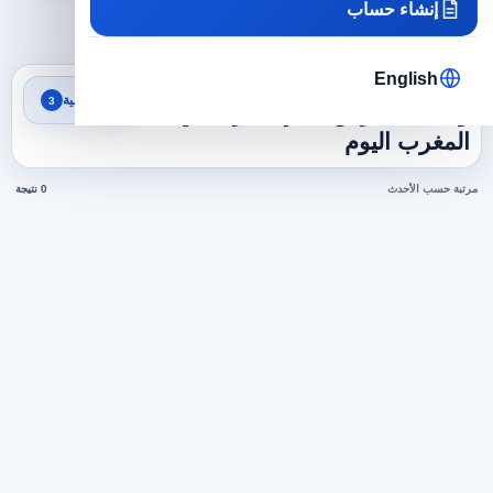
إنشاء حساب
×
×
×
المغرب
موارد بشرية
202
مسح الكل
English
نتائج البحث
تصفية
3
وظائف مدرس لغة إنجليزية في
المغرب اليوم
مرتبة حسب الأحدث
0 نتيجة