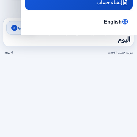
إنشاء حساب
×
×
×
الامارات
هندسة
مهندس مدني
مسح الكل
English
نتائج البحث
تصفية
3
وظائف مهندس مدني في الامارات
اليوم
مرتبة حسب الأحدث
0 نتيجة