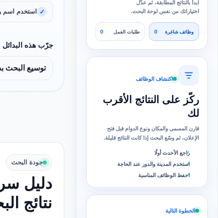
ابدأ بالنتائج المطابقة، ثم عدّل
استخدم اسم و
اختياراتك من نفس لوحة البحث.
0
0
وظائف شاغرة
طلبات العمل
جرّب هذه البدائل
توسيع البحث بد
اكتشاف الوظائف
ركّز على النتائج الأقرب
لك
قارن المسمى والمكان ونوع الدوام قبل فتح
الإعلان، ثم وسّع البحث إذا كانت النتائج قليلة.
راجع الأحدث أولًا
جودة البحث
استخدم المدينة والدور عند الحاجة
احفظ الوظائف المناسبة
دليل سري
نتائج ال
الخطوة التالية