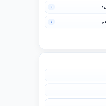
ية
3
عم
3