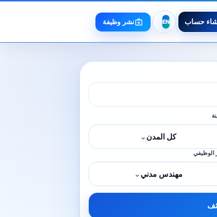
شاء حساب
نشر وظيفة
نة
كل المدن
⌄
 الوظيفي
مهندس مدني
⌄
ئف