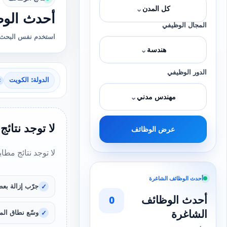
⌄
كل المدن
أحدث الوظ
المجال الوظيفي
استخدم نفس البحث 
⌄
هندسة
الدور الوظيفي
الدولة: الكويت
×
⌄
مهندس مدني
لا توجد نتائج
عرض الوظائف
لا توجد نتائج مطا
أحدث الوظائف الشاغرة
جرّب إزالة بعض
أحدث الوظائف
0
الشاغرة
وسّع نطاق المد