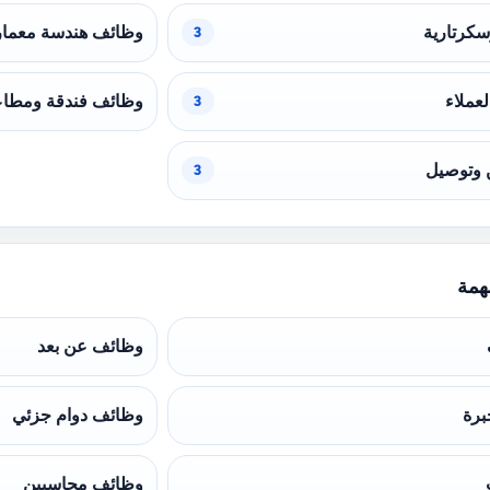
سكرتارية
وظائف هندسة معمار
3
عملاء
وظائف فندقة ومطا
3
 وتوصيل
3
همة
وظائف عن بعد
برة
وظائف دوام جزئي
وظائف محاسبين