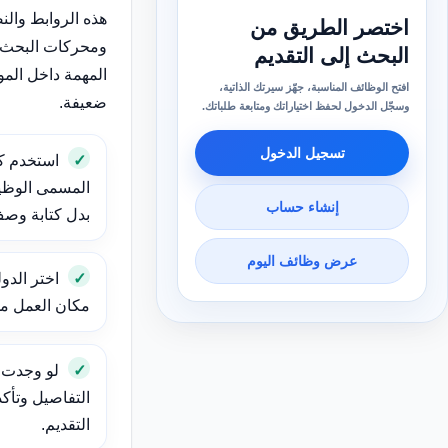
هذه الروابط وال
اختصر الطريق من
ومحركات البحث 
البحث إلى التقديم
المهمة داخل الم
افتح الوظائف المناسبة، جهّز سيرتك الذاتية،
ضعيفة.
وسجّل الدخول لحفظ اختياراتك ومتابعة طلباتك.
تسجيل الدخول
استخدم ك
المسمى الوظيف
إنشاء حساب
بدل كتابة وص
عرض وظائف اليوم
اختر الدول
مكان العمل مهم
لو وجدت و
التفاصيل وتأك
التقديم.