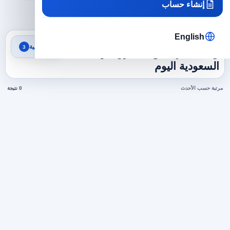
إنشاء حساب
×
×
×
السعودية
هندسة
مهندس معماري
مسح الكل
English
نتائج البحث
تصفية
3
وظائف مهندس معماري في
السعودية اليوم
مرتبة حسب الأحدث
0 نتيجة