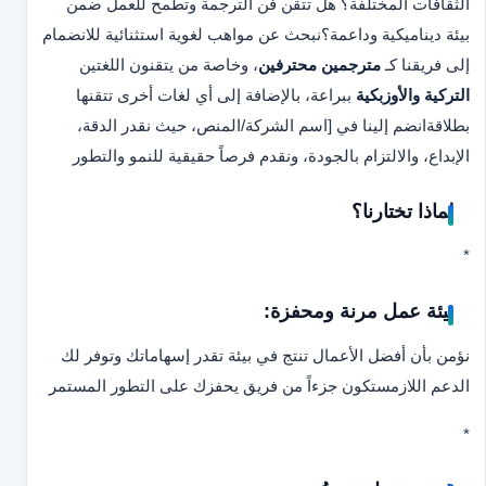
الثقافات المختلفة؟ هل تتقن فن الترجمة وتطمح للعمل ضمن
بيئة ديناميكية وداعمة؟
نبحث عن مواهب لغوية استثنائية للانضمام
إلى فريقنا كـ
مترجمين محترفين
، وخاصة من يتقنون اللغتين
التركية والأوزبكية
ببراعة، بالإضافة إلى أي لغات أخرى تتقنها
بطلاقة
انضم إلينا في [اسم الشركة/المنص، حيث نقدر الدقة،
الإبداع، والالتزام بالجودة، ونقدم فرصاً حقيقية للنمو والتطور
لماذا تختارنا؟
*
بيئة عمل مرنة ومحفزة:
نؤمن بأن أفضل الأعمال تنتج في بيئة تقدر إسهاماتك وتوفر لك
الدعم اللازم
ستكون جزءاً من فريق يحفزك على التطور المستمر
*