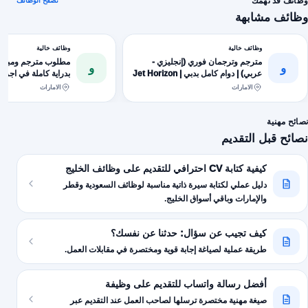
وظائف قد تهمك
تصفح الوظائف
وظائف مشابهة
وظائف خالية
وظائف خالية
مترجم وترجمان فوري (إنجليزي -
مطلوب مترجم ومبند
و
و
عربي) | دوام كامل بدبي | Jet Horizon
بدراية كاملة في اجرا
Properties
الجمركي وجميع المنص
الامارات
الامارات
...
نصائح مهنية
نصائح قبل التقديم
كيفية كتابة CV احترافي للتقديم على وظائف الخليج
دليل عملي لكتابة سيرة ذاتية مناسبة لوظائف السعودية وقطر
والإمارات وباقي أسواق الخليج.
كيف تجيب عن سؤال: حدثنا عن نفسك؟
طريقة عملية لصياغة إجابة قوية ومختصرة في مقابلات العمل.
أفضل رسالة واتساب للتقديم على وظيفة
صيغة مهنية مختصرة ترسلها لصاحب العمل عند التقديم عبر