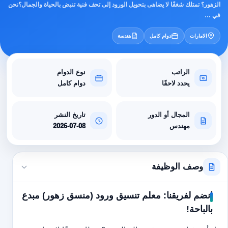
الزهور؟ تمتلك شغفًا لا يضاهى بتحويل الورود إلى تحف فنية تنبض بالحياة والجمال؟نحن
في …
الامارات
دوام كامل
هندسة
الراتب
نوع الدوام
يحدد لاحقًا
دوام كامل
المجال أو الدور
تاريخ النشر
مهندس
2026-07-08
وصف الوظيفة
انضم لفريقنا: معلم تنسيق ورود (منسق زهور) مبدع
بالباحة!