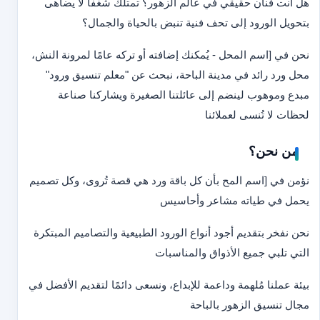
هل أنت فنان حقيقي في عالم الزهور؟ تمتلك شغفًا لا يضاهى
بتحويل الورود إلى تحف فنية تنبض بالحياة والجمال؟
نحن في [اسم المحل - يُمكنك إضافته أو تركه عامًا لمرونة النش،
محل ورد رائد في مدينة الباحة، نبحث عن "معلم تنسيق ورود"
مبدع وموهوب لينضم إلى عائلتنا الصغيرة ويشاركنا صناعة
لحظات لا تُنسى لعملائنا
من نحن؟
نؤمن في [اسم المح بأن كل باقة ورد هي قصة تُروى، وكل تصميم
يحمل في طياته مشاعر وأحاسيس
نحن نفخر بتقديم أجود أنواع الورود الطبيعية والتصاميم المبتكرة
التي تلبي جميع الأذواق والمناسبات
بيئة عملنا مُلهمة وداعمة للإبداع، ونسعى دائمًا لتقديم الأفضل في
مجال تنسيق الزهور بالباحة