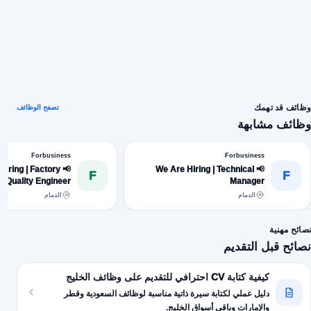
وظائف قد تهمك
تصفح الوظائف
وظائف مشابهة
Forbusiness
Forbusiness
e Hiring | Factory
📢 We Are Hiring | Technical
F
F
Quality Engineer
Manager
الدمام
الدمام
نصائح مهنية
نصائح قبل التقديم
كيفية كتابة CV احترافي للتقديم على وظائف الخليج
دليل عملي لكتابة سيرة ذاتية مناسبة لوظائف السعودية وقطر
والإمارات وباقي أسواق الخليج.