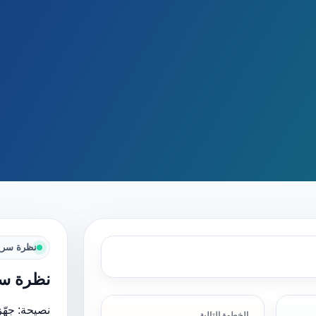
نظرة سري
نظرة سر
نصيحة: جهّز
الخطوة التالية