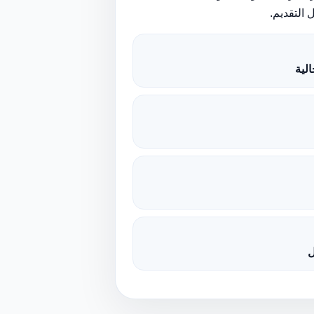
 التقديم.
لية
ل