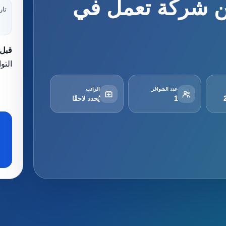
ن شركة تعمل في
تار
قبل 
التو
عدد الشواغر
الراتب
1
يُحدد لاحقًا