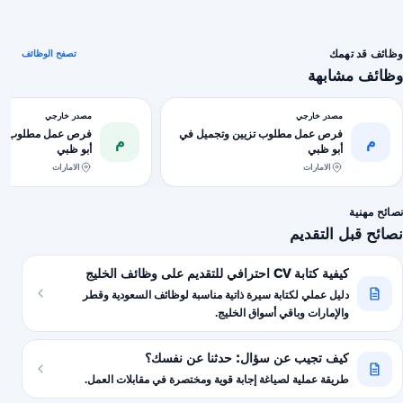
وظائف قد تهمك
تصفح الوظائف
وظائف مشابهة
مصدر خارجي
مصدر خارجي
فرص عمل مطلوب تزيين وتجميل في
فرص عمل مطلوب تزي
م
م
أبو ظبي
أبو ظبي
الامارات
الامارات
نصائح مهنية
نصائح قبل التقديم
كيفية كتابة CV احترافي للتقديم على وظائف الخليج
دليل عملي لكتابة سيرة ذاتية مناسبة لوظائف السعودية وقطر
والإمارات وباقي أسواق الخليج.
كيف تجيب عن سؤال: حدثنا عن نفسك؟
طريقة عملية لصياغة إجابة قوية ومختصرة في مقابلات العمل.