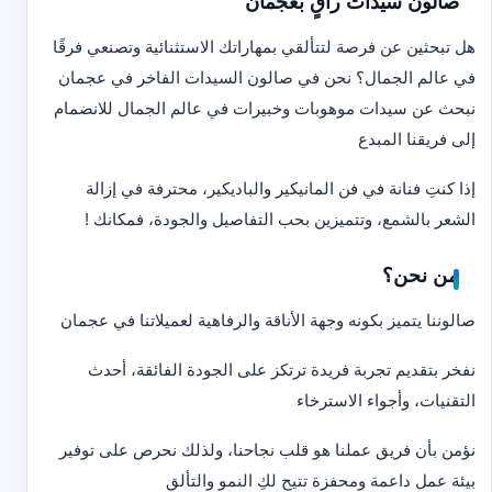
صالون سيدات راقٍ بعجمان
هل تبحثين عن فرصة لتتألقي بمهاراتك الاستثنائية وتصنعي فرقًا
في عالم الجمال؟ نحن في صالون السيدات الفاخر في عجمان
نبحث عن سيدات موهوبات وخبيرات في عالم الجمال للانضمام
إلى فريقنا المبدع
إذا كنتِ فنانة في فن المانيكير والباديكير، محترفة في إزالة
الشعر بالشمع، وتتميزين بحب التفاصيل والجودة، فمكانك !
من نحن؟
صالوننا يتميز بكونه وجهة الأناقة والرفاهية لعميلاتنا في عجمان
نفخر بتقديم تجربة فريدة ترتكز على الجودة الفائقة، أحدث
التقنيات، وأجواء الاسترخاء
نؤمن بأن فريق عملنا هو قلب نجاحنا، ولذلك نحرص على توفير
بيئة عمل داعمة ومحفزة تتيح لكِ النمو والتألق