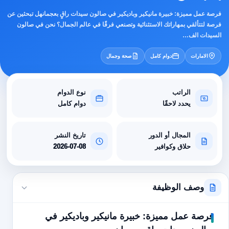
فرصة عمل مميزة: خبيرة مانيكير وباديكير في صالون سيدات راقٍ بعجمانهل تبحثين عن
فرصة لتتألقي بمهاراتك الاستثنائية وتصنعي فرقًا في عالم الجمال؟ نحن في صالون
السيدات الف…
الامارات
دوام كامل
صحة وجمال
الراتب
نوع الدوام
يحدد لاحقًا
دوام كامل
المجال أو الدور
تاريخ النشر
حلاق وكوافير
2026-07-08
وصف الوظيفة
فرصة عمل مميزة: خبيرة مانيكير وباديكير في