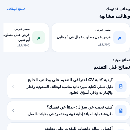
وظائف قد تهمك
تصفح الوظائف
وظائف مشابهة
مصدر خارجي
مصدر خارجي
فرص عمل مطلوب عما
م
م
فرص عمل مطلوب عمال في أبو ظبي
أبو ظبي
الامارات
الامارات
نصائح مهنية
نصائح قبل التقديم
كيفية كتابة CV احترافي للتقديم على وظائف الخليج
دليل عملي لكتابة سيرة ذاتية مناسبة لوظائف السعودية وقطر
والإمارات وباقي أسواق الخليج.
كيف تجيب عن سؤال: حدثنا عن نفسك؟
طريقة عملية لصياغة إجابة قوية ومختصرة في مقابلات العمل.
أفضل رسالة واتساب للتقديم على وظيفة