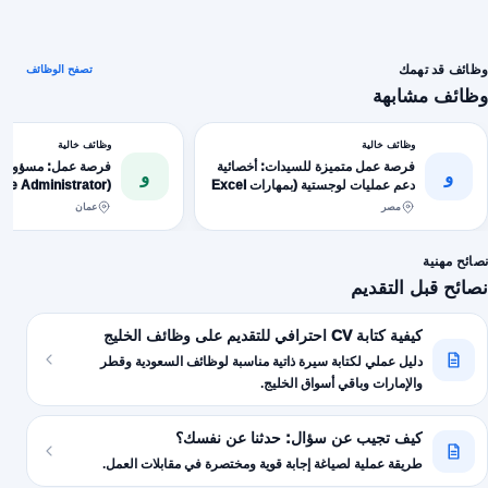
وظائف قد تهمك
تصفح الوظائف
وظائف مشابهة
وظائف خالية
وظائف خالية
فرصة عمل متميزة للسيدات: أخصائية
فرصة عمل: مسؤول/ة
و
و
دعم عمليات لوجستية (بمهارات Excel
احترافية)
محاسبة مرموق في عُ
مصر
عمان
تأشيرة شخصية)
نصائح مهنية
نصائح قبل التقديم
كيفية كتابة CV احترافي للتقديم على وظائف الخليج
دليل عملي لكتابة سيرة ذاتية مناسبة لوظائف السعودية وقطر
والإمارات وباقي أسواق الخليج.
كيف تجيب عن سؤال: حدثنا عن نفسك؟
طريقة عملية لصياغة إجابة قوية ومختصرة في مقابلات العمل.