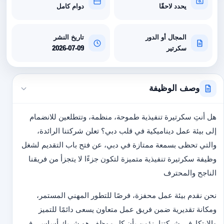
يحدد لاحقًا
دوام كامل
المجال أو الدور
تاريخ النشر
سكرتير
2026-07-09
وصف الوظيفة
هل أنتِ سكرتيرة تنفيذية طموحة، منظمة، وتتطلعين للانضمام
إلى بيئة عمل ديناميكية في قلب دبي؟ تعلن شركتنا الرائدة،
والتي تحظى بسمعة ممتازة في دبي، عن فتح باب التقديم لشغل
وظيفة سكرتيرة تنفيذية متميزة لتكون جزءًا لا يتجزأ من فريقنا
الناجح والمحترف
نحن نقدم بيئة عمل محفزة، فرصًا للتطور المهني المستمر،
ومكانة تقديرية ضمن فريق عمل متعاون يسعى دائمًا للتميز
والابتكار
في شركتنا، نؤمن بأن كل موظف هو شريك أساسي في