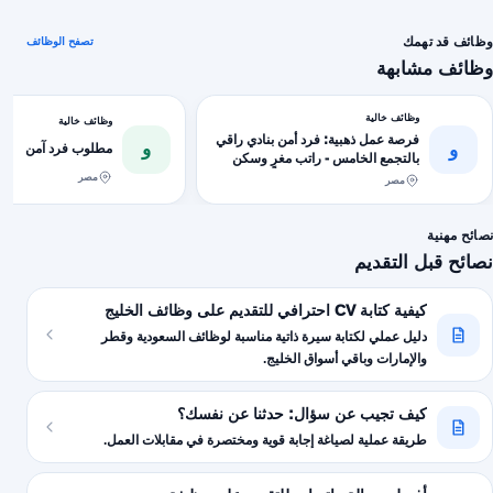
وظائف قد تهمك
تصفح الوظائف
وظائف مشابهة
وظائف خالية
وظائف خالية
فرصة عمل ذهبية: فرد أمن بنادي راقي
و
و
مطلوب فرد آمن
بالتجمع الخامس - راتب مغرٍ وسكن
متوفر!
مصر
مصر
نصائح مهنية
نصائح قبل التقديم
كيفية كتابة CV احترافي للتقديم على وظائف الخليج
دليل عملي لكتابة سيرة ذاتية مناسبة لوظائف السعودية وقطر
والإمارات وباقي أسواق الخليج.
كيف تجيب عن سؤال: حدثنا عن نفسك؟
طريقة عملية لصياغة إجابة قوية ومختصرة في مقابلات العمل.