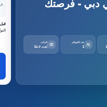
 دبي - فرصتك
تار
قبل 
التو
عدد الشواغر
الراتب
1
يُحدد لاحقًا