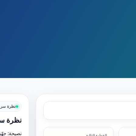
نظرة سري
نظرة سر
نصيحة: جهّز
الخطوة التالية