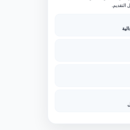
 التقديم.
لية
ل