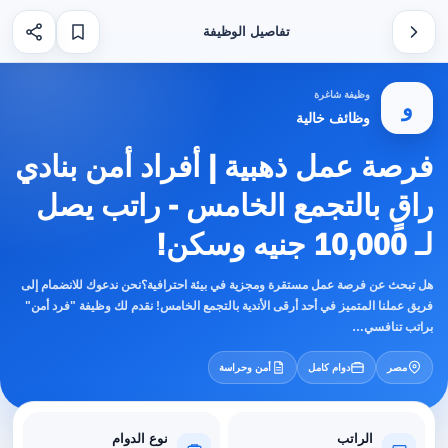
تفاصيل الوظيفة
وظيفة شاغرة
و
وظائف خالية
فرصة عمل ذهبية | أفراد أمن بنادي
راقٍ بالتجمع الخامس - راتب يصل
لـ 10,000 جنيه وسكن!
هل تبحث عن فرصة عمل مستقرة ومجزية في بيئة احترافية؟نحن ندعوك للانضمام إلى
فريق عملنا المتميز في أحد أرقى الأندية بالتجمع الخامس! نقدم لك وظيفة "فرد أمن"
براتب تنافسي…
مصر
دوام كامل
أمن وحراسة
الراتب
نوع الدوام