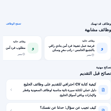
وظائف قد تهمك
تصفح الوظائف
وظائف مشابهة
وظائف خالية
وظائف خالية
فرصة عمل ذهبية: فرد أمن بنادي راقي
و
و
مطلوب فرد آمن
بالتجمع الخامس - راتب مغرٍ وسكن
متوفر!
مصر
مصر
نصائح مهنية
نصائح قبل التقديم
كيفية كتابة CV احترافي للتقديم على وظائف الخليج
دليل عملي لكتابة سيرة ذاتية مناسبة لوظائف السعودية وقطر
والإمارات وباقي أسواق الخليج.
كيف تجيب عن سؤال: حدثنا عن نفسك؟